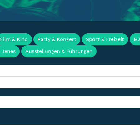
en, Termine & Events f
Film & Kino
Party & Konzert
Sport & Freizeit
Mä
& Jenes
Ausstellungen & Führungen