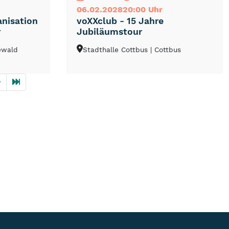
06.02.2028
20:00 Uhr
anisation
voXXclub - 15 Jahre
r
Jubiläumstour
ewald
Stadthalle Cottbus
| Cottbus