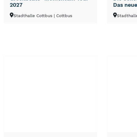
2027
Das neue
Stadthalle Cottbus
| Cottbus
Stadthall
NEU
TOP
TIPP
NEU
TOP
TIPP