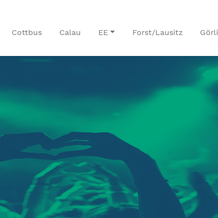
Cottbus
Calau
EE
Forst/Lausitz
Görl