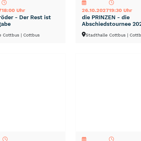
7
18:00 Uhr
26.10.2027
19:30 Uhr
öder - Der Rest ist
die PRINZEN - die
gabe
Abschiedstournee 20
e Cottbus
| Cottbus
Stadthalle Cottbus
| Cott
NEU
TOP
TIPP