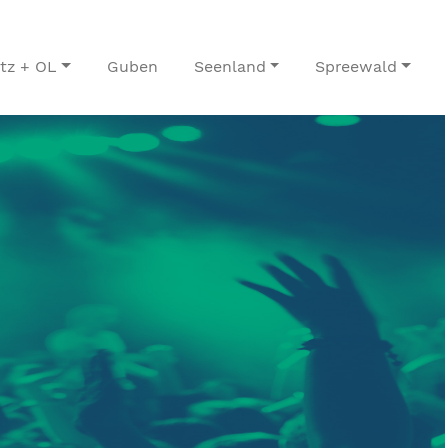
itz + OL
Guben
Seenland
Spreewald