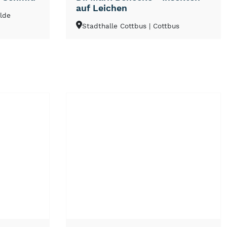
auf Leichen
alde
Stadthalle Cottbus
| Cottbus
NEU
TOP
TIPP