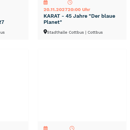
20.11.2027
20:00 Uhr
KARAT - 45 Jahre "Der blaue
27
Planet"
bus
Stadthalle Cottbus
| Cottbus
NEU
TOP
TIPP