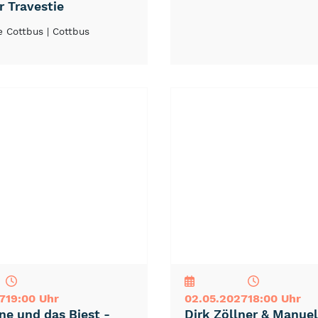
r Travestie
e Cottbus
| Cottbus
NEU
TOP
TIPP
7
19:00 Uhr
02.05.2027
18:00 Uhr
ne und das Biest -
Dirk Zöllner & Manue