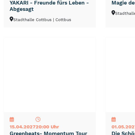
YAKARI - Freunde fürs Leben -
Magie de
Abgesagt
Stadthall
Stadthalle Cottbus
| Cottbus
NEU
TOP
TIPP
NEU
TOP
TIPP
15.04.2027
20:00 Uhr
01.05.202
Greenbeats- Momentum Tour
Die Schö