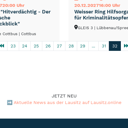
7
20:00 Uhr
20.12.2027
16:00 Uhr
 "Hitverdächtig - Der
Weisser Ring Hilfsorg
sche
für Kriminalitätsopfe
ckblick"
GLEIS 3
| Lübbenau/Spre
e Cottbus
| Cottbus
23
24
25
26
27
28
29
...
31
32
JETZT NEU
➡️
Aktuelle News aus der Lausitz auf Lausitz.online