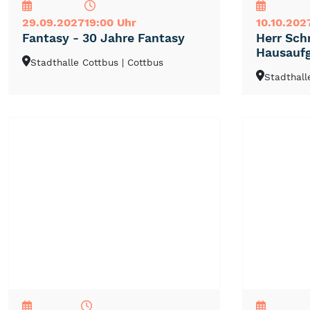
29.09.2027
19:00 Uhr
10.10.202
Fantasy - 30 Jahre Fantasy
Herr Schr
Hausauf
Stadthalle Cottbus
| Cottbus
Stadthall
NEU
TOP
TIPP
NEU
TOP
TIPP