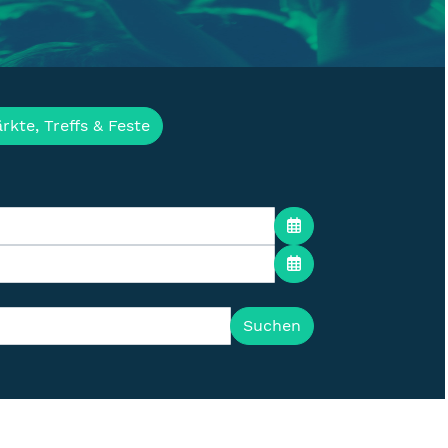
ür die Lausitz
rkte, Treffs & Feste
Suchen