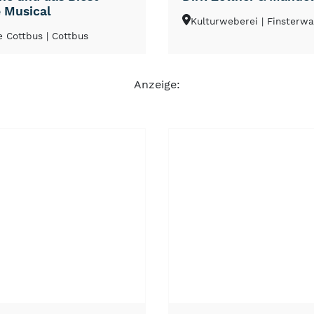
 Musical
Kulturweberei
| Finsterw
e Cottbus
| Cottbus
Anzeige:
NEU
TOP
TIPP