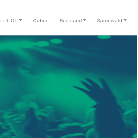
itz + OL
Guben
Seenland
Spreewald