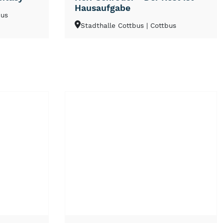
Hausaufgabe
bus
Stadthalle Cottbus
| Cottbus
NEU
TOP
TIPP