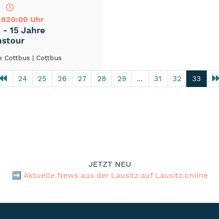
28
20:00 Uhr
 - 15 Jahre
mstour
e Cottbus
| Cottbus
24
25
26
27
28
29
...
31
32
33
JETZT NEU
➡️
Aktuelle News aus der Lausitz auf Lausitz.online