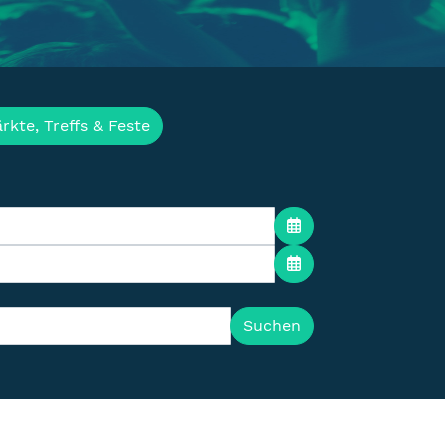
ür die Lausitz
rkte, Treffs & Feste
Suchen