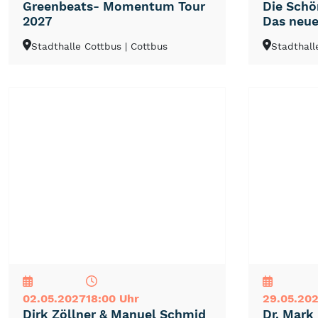
Greenbeats- Momentum Tour
Die Schö
2027
Das neue
Stadthalle Cottbus
| Cottbus
Stadthall
NEU
TOP
TIPP
NEU
TOP
TIPP
02.05.2027
18:00 Uhr
29.05.20
Dirk Zöllner & Manuel Schmid
Dr. Mark