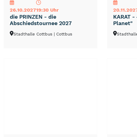
26.10.2027
19:30 Uhr
20.11.202
die PRINZEN - die
KARAT - 
Abschiedstournee 2027
Planet"
Stadthalle Cottbus
| Cottbus
Stadthall
NEU
TOP
TIPP
NEU
TOP
TIPP