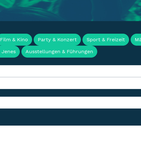
en, Termine & Events f
Film & Kino
Party & Konzert
Sport & Freizeit
Mä
& Jenes
Ausstellungen & Führungen