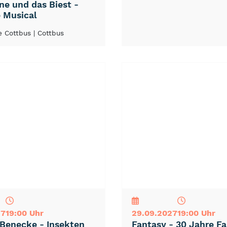
ne und das Biest -
 Musical
e Cottbus
| Cottbus
NEU
TOP
TIPP
27
19:00 Uhr
29.09.2027
19:00 Uhr
 Benecke - Insekten
Fantasy - 30 Jahre F