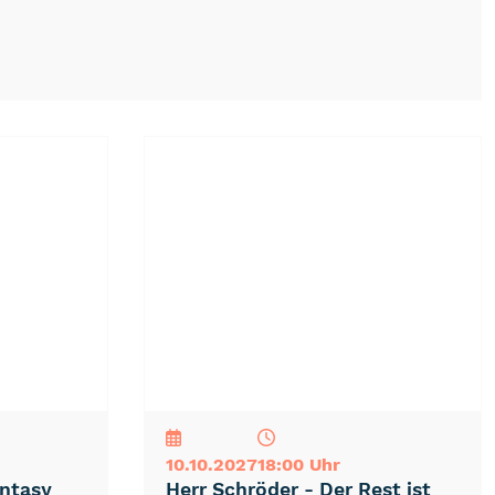
NEU
TOP
TIPP
10.10.2027
18:00 Uhr
antasy
Herr Schröder - Der Rest ist