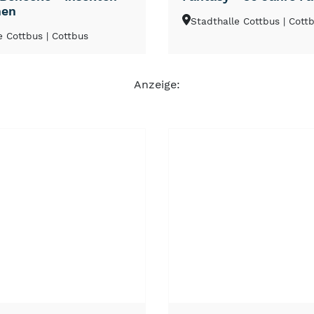
hen
Stadthalle Cottbus
| Cott
e Cottbus
| Cottbus
Anzeige:
NEU
TOP
TIPP