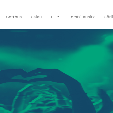
Cottbus
Calau
EE
Forst/Lausitz
Görl