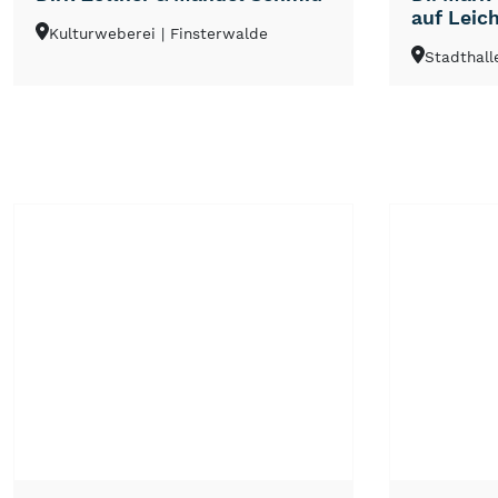
auf Leic
Kulturweberei
| Finsterwalde
Stadthall
NEU
TOP
TIPP
NEU
TOP
TIPP