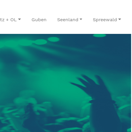
itz + OL
Guben
Seenland
Spreewald