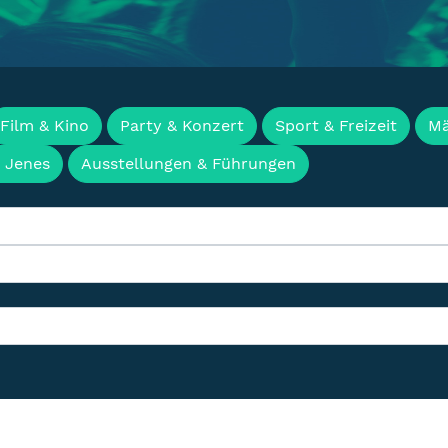
en, Termine & Events f
Film & Kino
Party & Konzert
Sport & Freizeit
Mä
& Jenes
Ausstellungen & Führungen