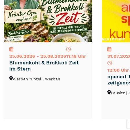
NEU
TOP
TIPP
NEU
TOP
TIPP
25.06.2026 - 25.08.2026
11:18 Uhr
31.07.202
Blumenkohl & Brokkoli Zeit
im Stern
12:00 Uhr
openart 
Werben "Hotel
| Werben
zeitgenö
Lausitz
|