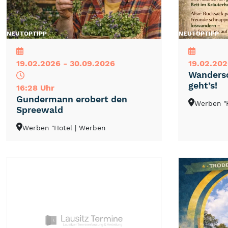
NEU
TOP
TIPP
NEU
TOP
TIPP
19.02.2026 - 30.09.2026
19.02.202
Wandersc
geht’s!
16:28 Uhr
Gundermann erobert den
Werben "
Spreewald
Werben "Hotel
| Werben