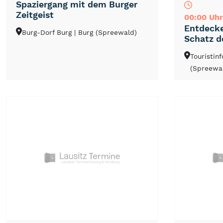
Spaziergang mit dem Burger
Zeitgeist
00:00 Uhr
Entdecke
Burg-Dorf Burg
| Burg (Spreewald)
Schatz d
Touristin
(Spreewa
NEU
TOP
TIPP
NEU
TOP
TIPP