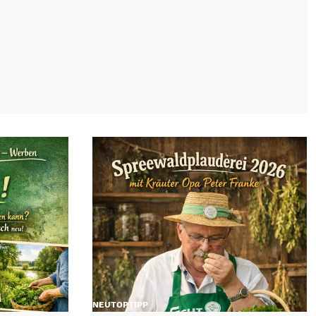
NEU
TOP
TIPP