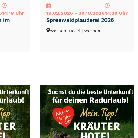
6
14:18 Uhr
19.02.2026 - 30.10.2026
14:30 Uhr
h im
Spreewaldplauderei 2026
Werben "Hotel
| Werben