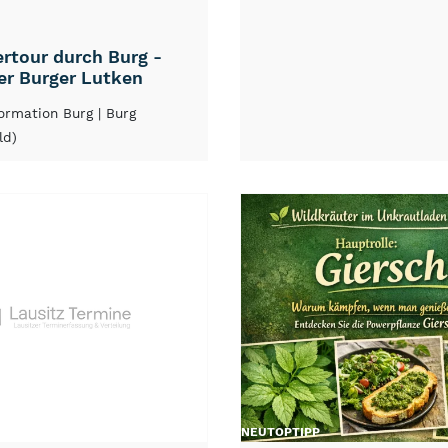
rtour durch Burg -
er Burger Lutken
formation Burg
| Burg
ld)
NEU
TOP
TIPP