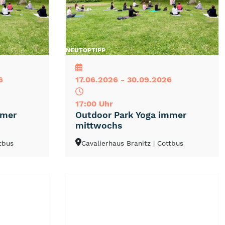
NEU
TOP
TIPP
6
17.06.2026 - 30.09.2026
17:00 Uhr
mmer
Outdoor Park Yoga immer
mittwochs
ttbus
Cavalierhaus Branitz
| Cottbus