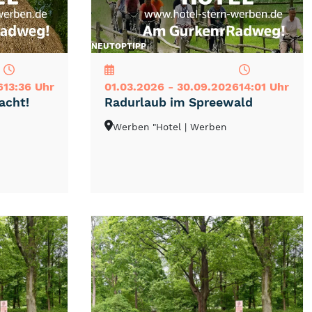
NEU
TOP
TIPP
6
13:36 Uhr
01.03.2026 - 30.09.2026
14:01 Uhr
acht!
Radurlaub im Spreewald
Werben "Hotel
| Werben