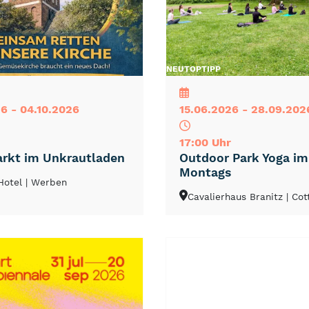
NEU
TOP
TIPP
6 - 04.10.2026
15.06.2026 - 28.09.202
17:00 Uhr
rkt im Unkrautladen
Outdoor Park Yoga i
Montags
Hotel
| Werben
Cavalierhaus Branitz
| Co