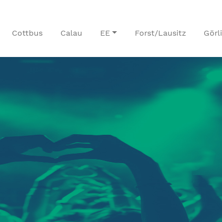
Cottbus
Calau
EE
Forst/Lausitz
Görl