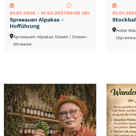
01.01.2026 - 31.03.2027
00:00 Uhr
01.01.202
Spreeauen Alpakas -
Stockba
Hofführung
Hotel Ko
Spreeauen-Alpakas Dissen
| Dissen-
(Spreewa
Striesow