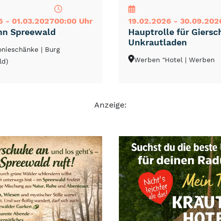
6 - 01.03.2027
00:00 Uhr
19.02.2026 - 30.09.202
hn Spreewald
Hauptrolle für Giersc
Unkrautladen
lonieschänke
| Burg
Werben "Hotel
| Werben
ld)
Anzeige: