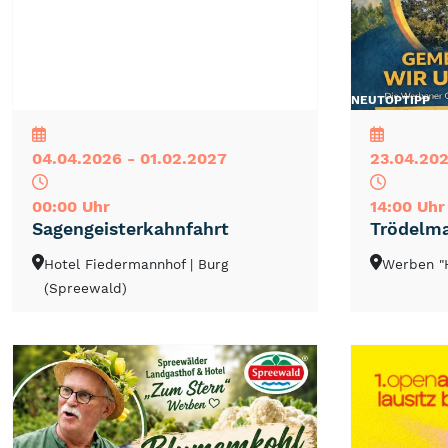
NEU
TOP
TIPP
NEU
TOP
TIPP
04.04.2026 - 01.02.2027
23.04.202
00:00 Uhr
14:00 Uhr
Sagengeisterkahnfahrt
Trödelma
Hotel Fiedermannhof
| Burg
Werben "
(Spreewald)