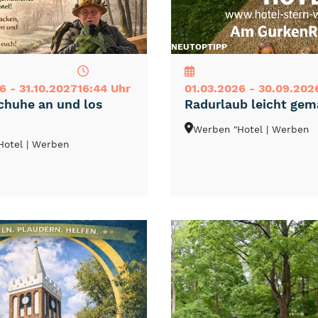
NEU
TOP
TIPP
6 - 31.10.2027
16:44 Uhr
01.03.2026 - 30.09.202
huhe an und los
Radurlaub leicht gem
Werben "Hotel
| Werben
Hotel
| Werben