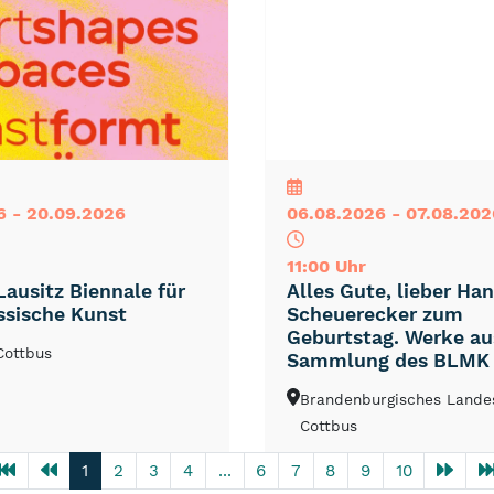
NEU
TOP
TIPP
6 - 20.09.2026
06.08.2026 - 07.08.202
11:00 Uhr
Lausitz Biennale für
Alles Gute, lieber Ha
ssische Kunst
Scheuerecker zum
Geburtstag. Werke au
 Cottbus
Sammlung des BLMK
Brandenburgisches Lan
Cottbus
1
2
3
4
...
6
7
8
9
10