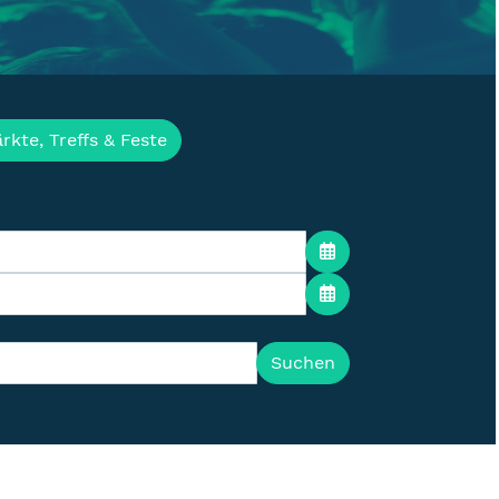
ür die Lausitz
rkte, Treffs & Feste
Suchen