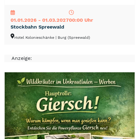
NEU
TOP
TIPP
01.01.2026 - 01.03.2027
00:00 Uhr
Stockbahn Spreewald
Hotel Kolonieschänke
| Burg (Spreewald)
Anzeige: