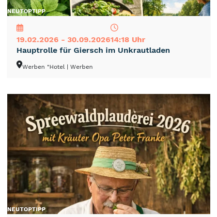
NEU
TOP
TIPP
19.02.2026 - 30.09.2026
14:18 Uhr
Hauptrolle für Giersch im Unkrautladen
Werben "Hotel
| Werben
NEU
TOP
TIPP