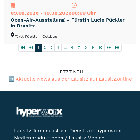
09.08.2026 - 10.08.2026
00:00 Uhr
Open-Air-Ausstellung – Fürstin Lucie Pückler
in Branitz
Fürst Pückler
| Cottbus
1
2
3
4
...
6
7
8
9
10
JETZT NEU
➡️
Aktuelle News aus der Lausitz auf Lausitz.online
Lausitz Termine ist ein Dienst von hyperworx
Medienproduktionen / Lausitz Medien