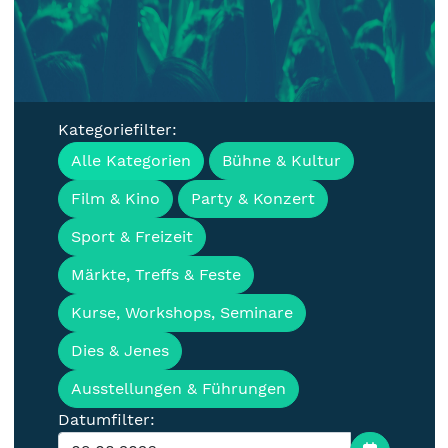
Kategoriefilter:
Veranstaltungen, Termine &
Alle Kategorien
Bühne & Kultur
Events für die Lausitz
Film & Kino
Party & Konzert
Sport & Freizeit
Märkte, Treffs & Feste
Kurse, Workshops, Seminare
Dies & Jenes
Ausstellungen & Führungen
Datumfilter: