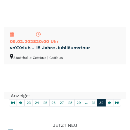
NEU
TOP
TIPP
06.02.2028
20:00 Uhr
voXXclub - 15 Jahre Jubiläumstour
Stadthalle Cottbus
| Cottbus
Anzeige:
23
24
25
26
27
28
29
...
31
32
JETZT NEU