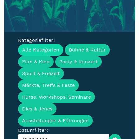
Kategoriefilter:
Veranstaltungen, Termine &
Alle Kategorien
Bühne & Kultur
Events für die Lausitz
Film & Kino
Party & Konzert
Sport & Freizeit
Märkte, Treffs & Feste
Kurse, Workshops, Seminare
Dies & Jenes
Ausstellungen & Führungen
Datumfilter: