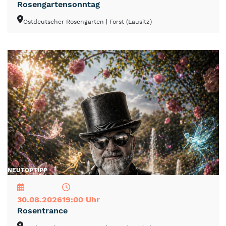
Rosengartensonntag
Ostdeutscher Rosengarten
| Forst (Lausitz)
NEU
TOP
TIPP
30.08.2026
19:00 Uhr
Rosentrance