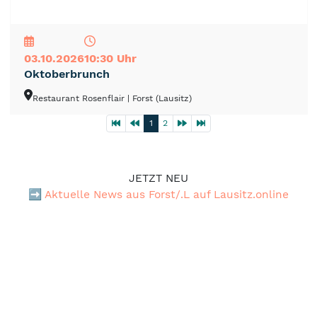
NEU
TOP
TIPP
03.10.2026
10:30 Uhr
Oktoberbrunch
Restaurant Rosenflair
| Forst (Lausitz)
1
2
JETZT NEU
➡️
Aktuelle News aus Forst/.L auf Lausitz.online