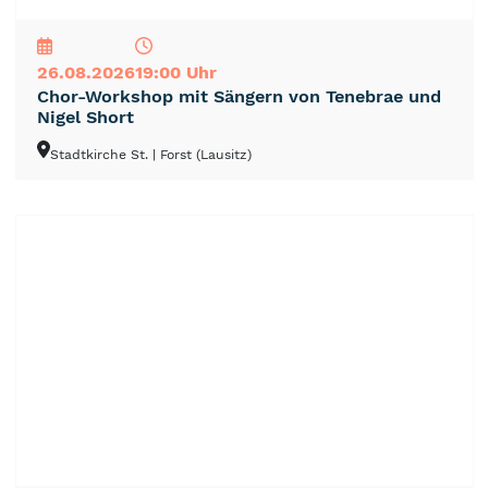
NEU
TOP
TIPP
26.08.2026
19:00 Uhr
Chor-Workshop mit Sängern von Tenebrae und
Nigel Short
Stadtkirche St.
| Forst (Lausitz)
NEU
TOP
TIPP