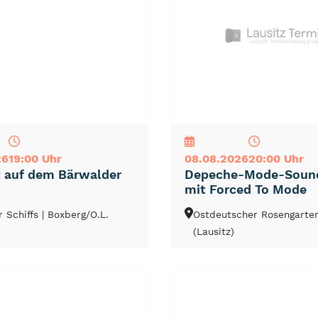
NEU
TOP
TIPP
26
19:00 Uhr
08.08.2026
20:00 Uhr
 auf dem Bärwalder
Depeche-Mode-Sound
mit Forced To Mode
r Schiffs
| Boxberg/O.L.
Ostdeutscher Rosengart
(Lausitz)