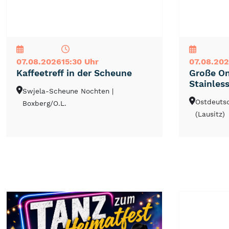
NEU
TOP
TIPP
NEU
TOP
TIPP
07.08.2026
15:30 Uhr
07.08.20
Kaffeetreff in der Scheune
Große On
Stainless
Swjela-Scheune Nochten
|
Ostdeuts
Boxberg/O.L.
(Lausitz)