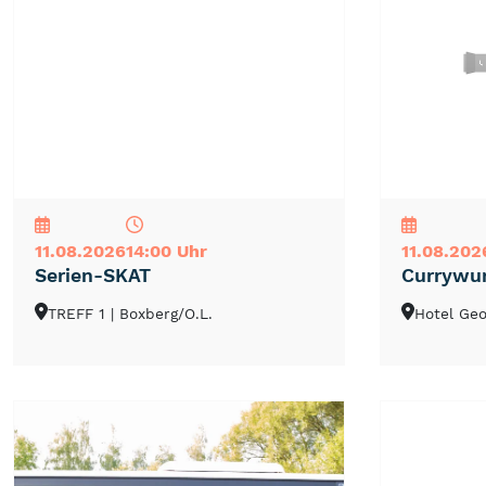
NEU
TOP
TIPP
NEU
TOP
TIPP
11.08.2026
14:00 Uhr
11.08.202
Serien-SKAT
Currywur
TREFF 1
| Boxberg/O.L.
Hotel Ge