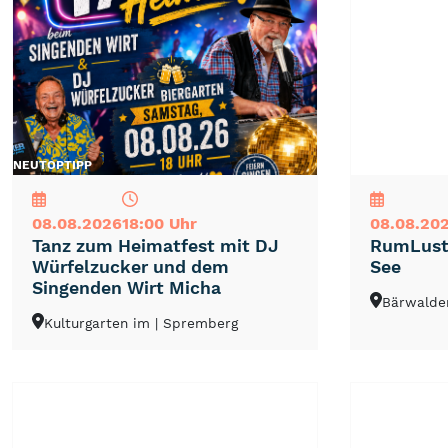
NEU
TOP
TIPP
NEU
TOP
TIPP
08.08.2026
18:00 Uhr
08.08.20
Tanz zum Heimatfest mit DJ
RumLust
Würfelzucker und dem
See
Singenden Wirt Micha
Bärwalde
Kulturgarten im
| Spremberg