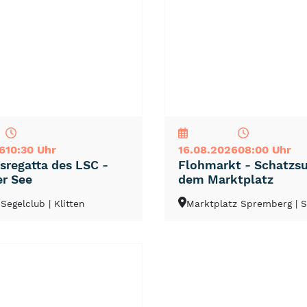
NEU
TOP
TIPP
6
10:30 Uhr
16.08.2026
08:00 Uhr
nsregatta des LSC -
Flohmarkt - Schatzs
r See
dem Marktplatz
 Segelclub
| Klitten
Marktplatz Spremberg
| 