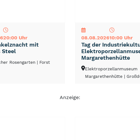
NEU
TOP
TIPP
26
20:00 Uhr
08.08.2026
10:00 Uhr
kelznacht mit
Tag der Industriekult
 Steel
Elektroporzellanmu
Margarethenhütte
cher Rosengarten
| Forst
Elektroporzellanmuseum
Margarethenhütte
| Groß
Anzeige: