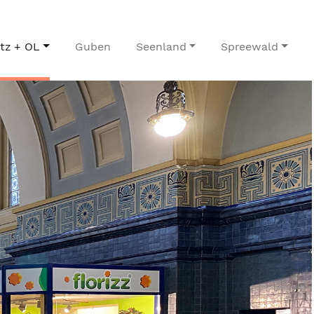
itz + OL
Guben
Seenland
Spreewald