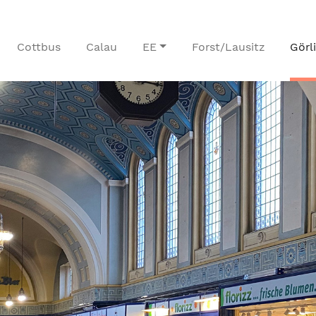
Cottbus
Calau
EE
Forst/Lausitz
Görl