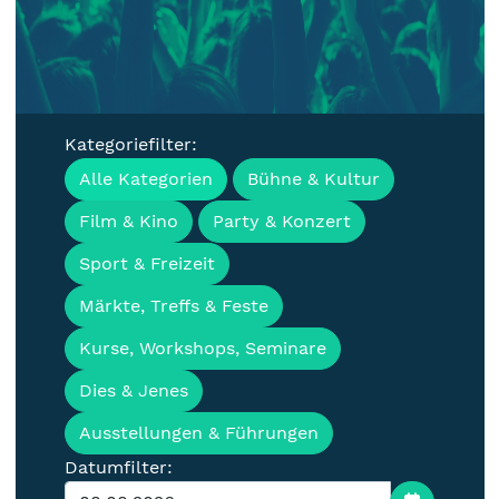
Kategoriefilter:
Veranstaltungen, Termine &
Alle Kategorien
Bühne & Kultur
Events für die Lausitz
Film & Kino
Party & Konzert
Sport & Freizeit
Märkte, Treffs & Feste
Kurse, Workshops, Seminare
Dies & Jenes
Ausstellungen & Führungen
Datumfilter: