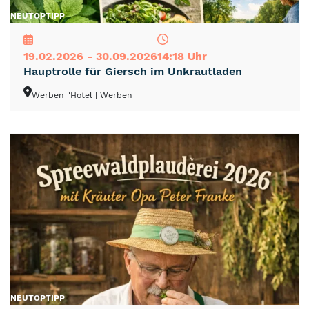
NEU
TOP
TIPP
19.02.2026 - 30.09.2026
14:18 Uhr
Hauptrolle für Giersch im Unkrautladen
Werben "Hotel
| Werben
NEU
TOP
TIPP