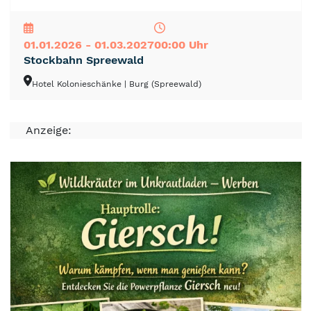
NEU
TOP
TIPP
01.01.2026 - 01.03.2027
00:00 Uhr
Stockbahn Spreewald
Hotel Kolonieschänke
| Burg (Spreewald)
Anzeige: