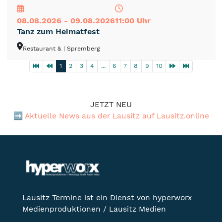
08.08.2026 - 09.08.2026
11:00 Uhr
Tanz zum Heimatfest
Restaurant &
| Spremberg
1
2
3
4
...
6
7
8
9
10
JETZT NEU
➡️
Aktuelle News aus der Lausitz auf Lausitz.online
Lausitz Termine ist ein Dienst von hyperworx
Medienproduktionen / Lausitz Medien