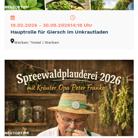
NEU
TOP
TIPP
19.02.2026 - 30.09.2026
14:18 Uhr
Hauptrolle für Giersch im Unkrautladen
Werben "Hotel
| Werben
NEU
TOP
TIPP