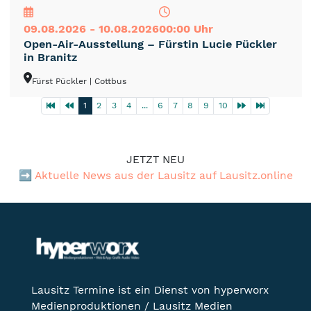
09.08.2026 - 10.08.2026
00:00 Uhr
Open-Air-Ausstellung – Fürstin Lucie Pückler
in Branitz
Fürst Pückler
| Cottbus
1
2
3
4
...
6
7
8
9
10
JETZT NEU
➡️
Aktuelle News aus der Lausitz auf Lausitz.online
Lausitz Termine ist ein Dienst von hyperworx
Medienproduktionen / Lausitz Medien