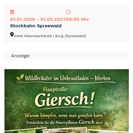
NEU
TOP
TIPP
01.01.2026 - 01.03.2027
00:00 Uhr
Stockbahn Spreewald
Hotel Kolonieschänke
| Burg (Spreewald)
Anzeige: