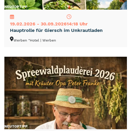
NEU
TOP
TIPP
19.02.2026 - 30.09.2026
14:18 Uhr
Hauptrolle für Giersch im Unkrautladen
Werben "Hotel
| Werben
NEU
TOP
TIPP