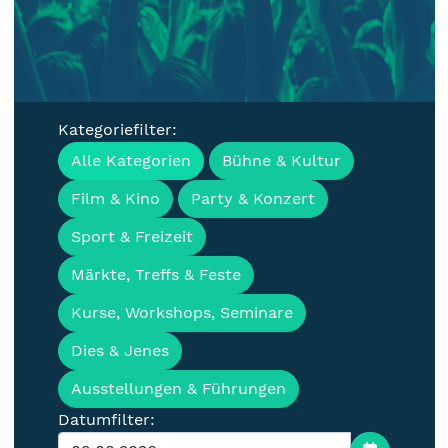
Kategoriefilter:
Veranstaltungen, Termine &
Alle Kategorien
Bühne & Kultur
Events für die Lausitz
Film & Kino
Party & Konzert
Sport & Freizeit
Märkte, Treffs & Feste
Kurse, Workshops, Seminare
Dies & Jenes
Ausstellungen & Führungen
Datumfilter: