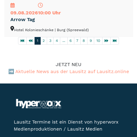
09.08.2026
10:00 Uhr
Arrow Tag
Hotel Kolonieschänke
| Burg (Spreewald)
1
2
3
4
...
6
7
8
9
10
JETZT NEU
➡️
Aktuelle News aus der Lausitz auf Lausitz.online
Lausitz Termine ist ein Dienst von hyperworx
Medienproduktionen / Lausitz Medien