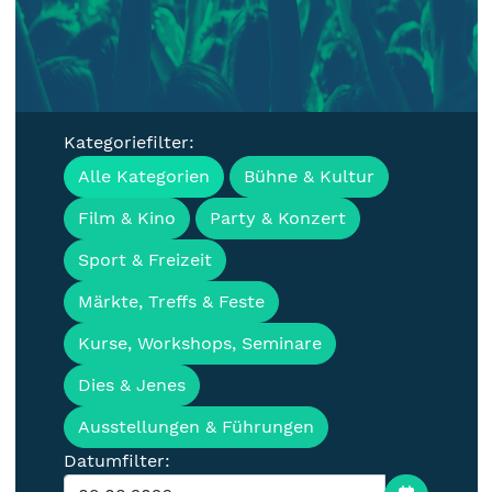
Kategoriefilter:
Veranstaltungen, Termine &
Alle Kategorien
Bühne & Kultur
Events für die Lausitz
Film & Kino
Party & Konzert
Sport & Freizeit
Märkte, Treffs & Feste
Kurse, Workshops, Seminare
Dies & Jenes
Ausstellungen & Führungen
Datumfilter: