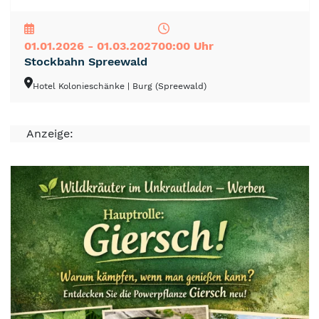
NEU
TOP
TIPP
01.01.2026 - 01.03.2027
00:00 Uhr
Stockbahn Spreewald
Hotel Kolonieschänke
| Burg (Spreewald)
Anzeige: