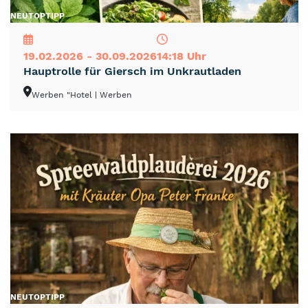
NEU
TOP
TIPP
19.02.2026 - 30.09.2026
14:18 Uhr
Hauptrolle für Giersch im Unkrautladen
Werben "Hotel
| Werben
NEU
TOP
TIPP