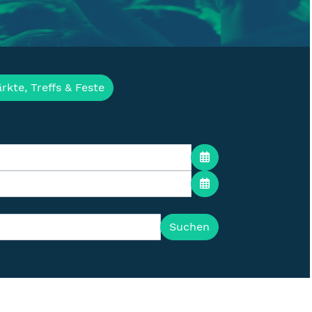
ür die Lausitz
rkte, Treffs & Feste
Suchen