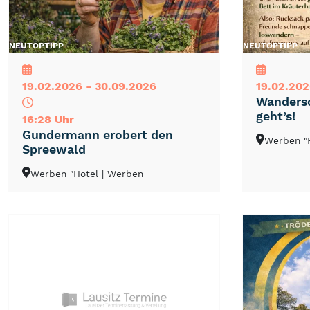
NEU
TOP
TIPP
NEU
TOP
TIPP
19.02.2026 - 30.09.2026
19.02.202
Wandersc
geht’s!
16:28 Uhr
Gundermann erobert den
Werben "
Spreewald
Werben "Hotel
| Werben