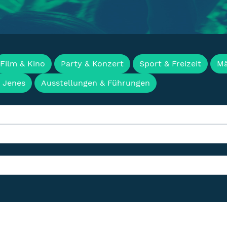
en, Termine & Events f
Film & Kino
Party & Konzert
Sport & Freizeit
Mä
& Jenes
Ausstellungen & Führungen