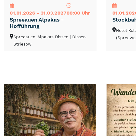
01.01.2026 - 31.03.2027
00:00 Uhr
01.01.202
Spreeauen Alpakas -
Stockba
Hofführung
Hotel Ko
Spreeauen-Alpakas Dissen
| Dissen-
(Spreewa
Striesow