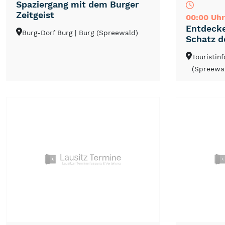
Spaziergang mit dem Burger
Zeitgeist
00:00 Uhr
Entdecke
Burg-Dorf Burg
| Burg (Spreewald)
Schatz d
Touristin
(Spreewa
NEU
TOP
TIPP
NEU
TOP
TIPP