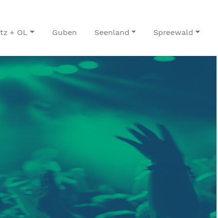
itz + OL
Guben
Seenland
Spreewald