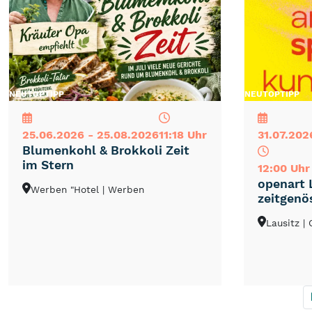
NEU
TOP
TIPP
NEU
TOP
TIPP
25.06.2026 - 25.08.2026
11:18 Uhr
31.07.202
Blumenkohl & Brokkoli Zeit
im Stern
12:00 Uhr
openart 
Werben "Hotel
| Werben
zeitgenö
Lausitz
|