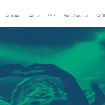
Cottbus
Calau
EE
Forst/Lausitz
Görl