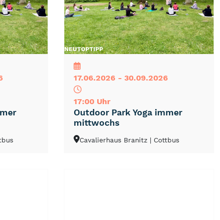
NEU
TOP
TIPP
6
17.06.2026 - 30.09.2026
17:00 Uhr
mmer
Outdoor Park Yoga immer
mittwochs
ttbus
Cavalierhaus Branitz
| Cottbus