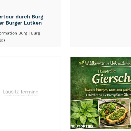
rtour durch Burg -
er Burger Lutken
formation Burg
| Burg
ld)
NEU
TOP
TIPP