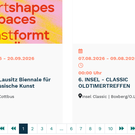
NEU
TOP
TIPP
6 - 20.09.2026
07.08.2026 - 09.08.202
00:00 Uhr
Lausitz Biennale für
6. INSEL - CLASSIC
ssische Kunst
OLDTIMERTREFFEN
 Cottbus
Insel Classic
| Boxberg/O.L
1
2
3
4
...
6
7
8
9
10