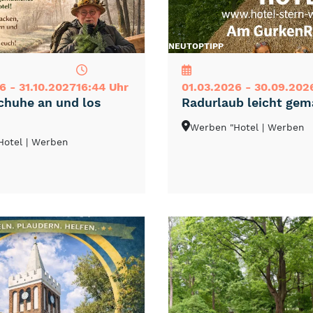
NEU
TOP
TIPP
6 - 31.10.2027
16:44 Uhr
01.03.2026 - 30.09.202
huhe an und los
Radurlaub leicht gem
Werben "Hotel
| Werben
Hotel
| Werben