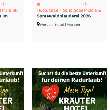
6
14:18 Uhr
19.02.2026 - 30.10.2026
14:30 Uhr
h im
Spreewaldplauderei 2026
Werben "Hotel
| Werben