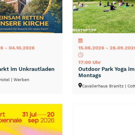
NEU
TOP
TIPP
6 - 04.10.2026
15.06.2026 - 28.09.202
17:00 Uhr
rkt im Unkrautladen
Outdoor Park Yoga i
Montags
Hotel
| Werben
Cavalierhaus Branitz
| Co