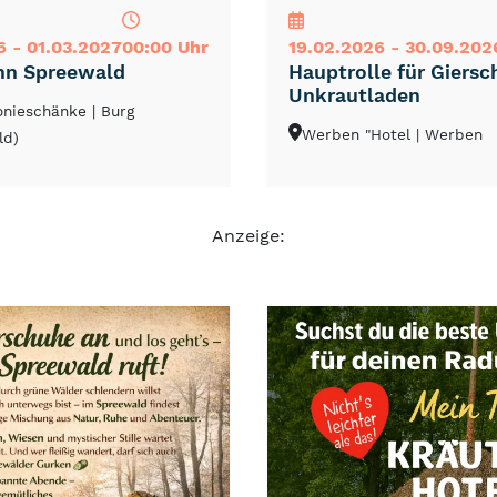
6 - 01.03.2027
00:00 Uhr
19.02.2026 - 30.09.202
hn Spreewald
Hauptrolle für Giersc
Unkrautladen
lonieschänke
| Burg
Werben "Hotel
| Werben
ld)
Anzeige: