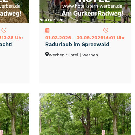
NEU
TOP
TIPP
6
13:36 Uhr
01.03.2026 - 30.09.2026
14:01 Uhr
acht!
Radurlaub im Spreewald
Werben "Hotel
| Werben