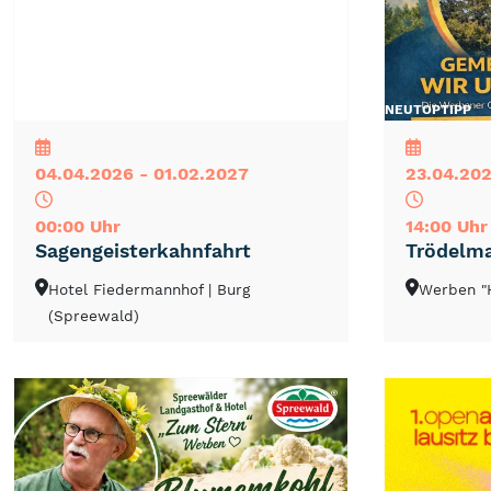
NEU
TOP
TIPP
NEU
TOP
TIPP
04.04.2026 - 01.02.2027
23.04.202
00:00 Uhr
14:00 Uhr
Sagengeisterkahnfahrt
Trödelma
Hotel Fiedermannhof
| Burg
Werben "
(Spreewald)