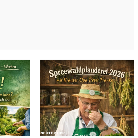
NEU
TOP
TIPP