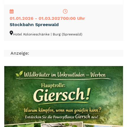
NEU
TOP
TIPP
01.01.2026 - 01.03.2027
00:00 Uhr
Stockbahn Spreewald
Hotel Kolonieschänke
| Burg (Spreewald)
Anzeige: