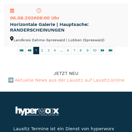
NEU
TOP
TIPP
06.08.2026
08:00 Uhr
Horizontale Galerie | Hauptsache:
RANDERSCHEINUNGEN
Landkreis Dahme-Spreewald
| Lübben (Spreewald)
1
2
3
4
...
6
7
8
9
10
JETZT NEU
➡️
Aktuelle News aus der Lausitz auf Lausitz.online
Lausitz Termine ist ein Dienst von hyperworx