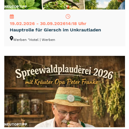
NEU
TOP
TIPP
19.02.2026 - 30.09.2026
14:18 Uhr
Hauptrolle für Giersch im Unkrautladen
Werben "Hotel
| Werben
NEU
TOP
TIPP