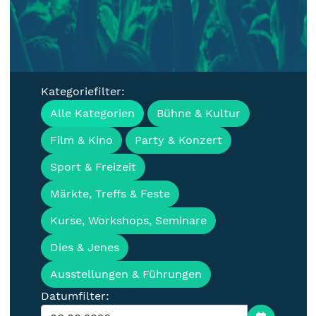
Kategoriefilter:
Veranstaltungen, Termine &
Alle Kategorien
Bühne & Kultur
Events für die Lausitz
Film & Kino
Party & Konzert
Sport & Freizeit
Märkte, Treffs & Feste
Kurse, Workshops, Seminare
Dies & Jenes
Ausstellungen & Führungen
Datumfilter: