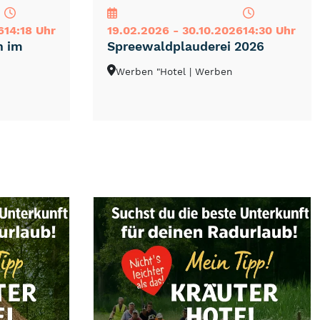
6
14:18 Uhr
19.02.2026 - 30.10.2026
14:30 Uhr
h im
Spreewaldplauderei 2026
Werben "Hotel
| Werben