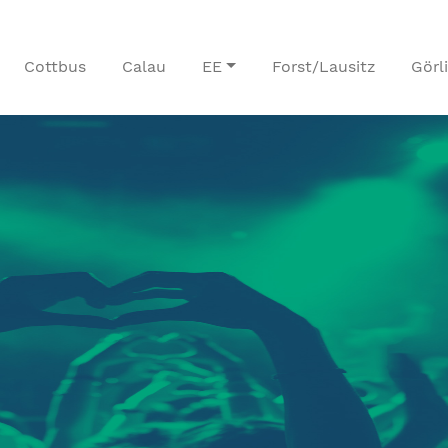
Cottbus
Calau
EE
Forst/Lausitz
Görl