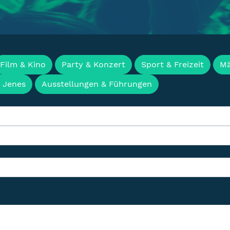
en, Termine & Events f
Film & Kino
Party & Konzert
Sport & Freizeit
Mä
& Jenes
Ausstellungen & Führungen