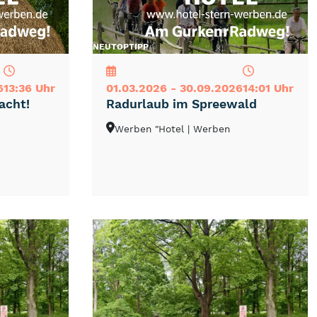
NEU
TOP
TIPP
6
13:36 Uhr
01.03.2026 - 30.09.2026
14:01 Uhr
acht!
Radurlaub im Spreewald
Werben "Hotel
| Werben