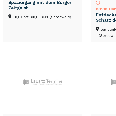
Spaziergang mit dem Burger
Zeitgeist
00:00 Uhr
Entdecke
Burg-Dorf Burg
| Burg (Spreewald)
Schatz d
Touristin
(Spreewa
NEU
TOP
TIPP
NEU
TOP
TIPP