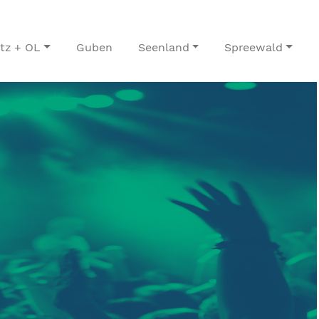
itz + OL
Guben
Seenland
Spreewald