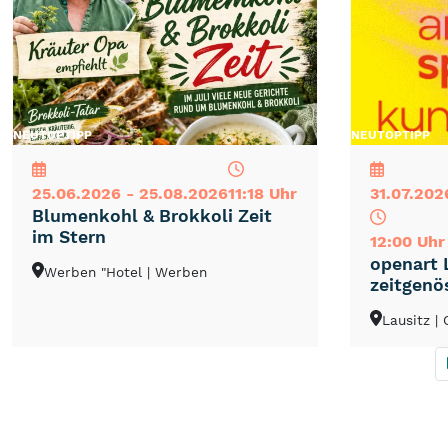
NEU
TOP
TIPP
NEU
TOP
TIPP
25.06.2026 - 25.08.2026
11:18 Uhr
31.07.202
Blumenkohl & Brokkoli Zeit
im Stern
12:00 Uhr
openart 
Werben "Hotel
| Werben
zeitgenö
Lausitz
|