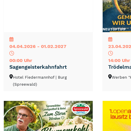
NEU
TOP
TIPP
NEU
TOP
TIPP
04.04.2026 - 01.02.2027
23.04.202
00:00 Uhr
14:00 Uhr
Sagengeisterkahnfahrt
Trödelma
Hotel Fiedermannhof
| Burg
Werben "
(Spreewald)