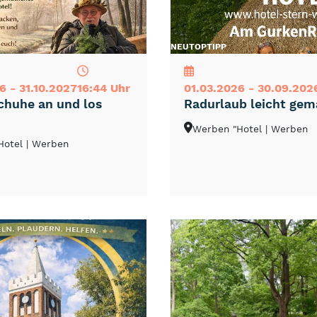
NEU
TOP
TIPP
6 - 31.10.2027
16:44 Uhr
01.03.2026 - 30.09.202
huhe an und los
Radurlaub leicht gem
Werben "Hotel
| Werben
Hotel
| Werben