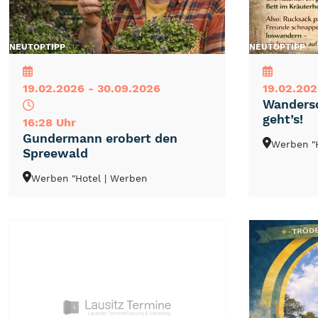
NEU
TOP
TIPP
NEU
TOP
TIPP
19.02.2026 - 30.09.2026
19.02.202
Wandersc
geht’s!
16:28 Uhr
Gundermann erobert den
Werben "
Spreewald
Werben "Hotel
| Werben