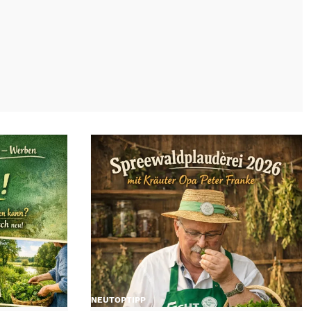
NEU
TOP
TIPP