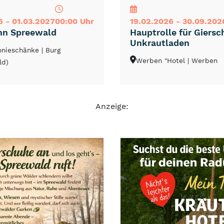
6 - 01.03.2027
00:00 Uhr
19.02.2026 - 30.09.202
hn Spreewald
Hauptrolle für Giersc
Unkrautladen
lonieschänke
| Burg
Werben "Hotel
| Werben
ld)
Anzeige: