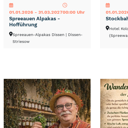
01.01.2026 - 31.03.2027
00:00 Uhr
01.01.202
Spreeauen Alpakas -
Stockba
Hofführung
Hotel Ko
Spreeauen-Alpakas Dissen
| Dissen-
(Spreewa
Striesow