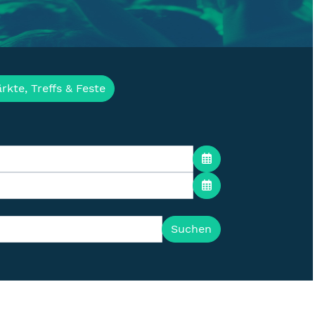
ür die Lausitz
rkte, Treffs & Feste
Suchen