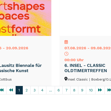
NEU
TOP
TIPP
6 - 20.09.2026
07.08.2026 - 09.08.202
00:00 Uhr
Lausitz Biennale für
6. INSEL - CLASSIC
ssische Kunst
OLDTIMERTREFFEN
 Cottbus
Insel Classic
| Boxberg/O.L
1
2
3
4
...
6
7
8
9
10