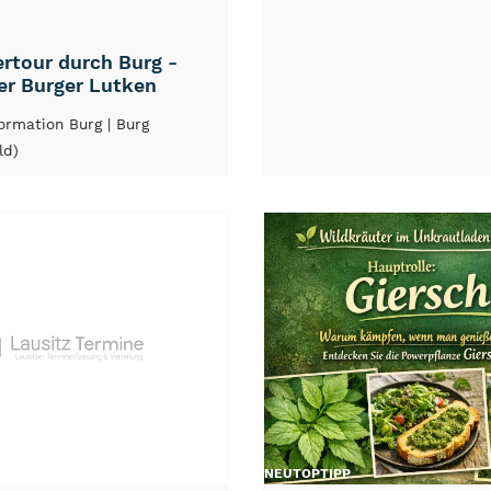
rtour durch Burg -
er Burger Lutken
formation Burg
| Burg
ld)
NEU
TOP
TIPP