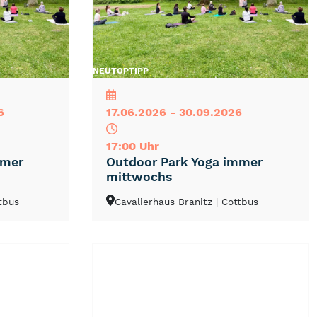
NEU
TOP
TIPP
6
17.06.2026 - 30.09.2026
17:00 Uhr
mmer
Outdoor Park Yoga immer
mittwochs
ttbus
Cavalierhaus Branitz
| Cottbus