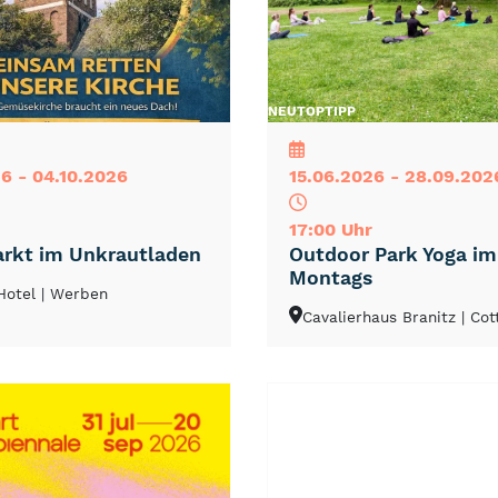
NEU
TOP
TIPP
6 - 04.10.2026
15.06.2026 - 28.09.202
17:00 Uhr
rkt im Unkrautladen
Outdoor Park Yoga i
Montags
Hotel
| Werben
Cavalierhaus Branitz
| Co