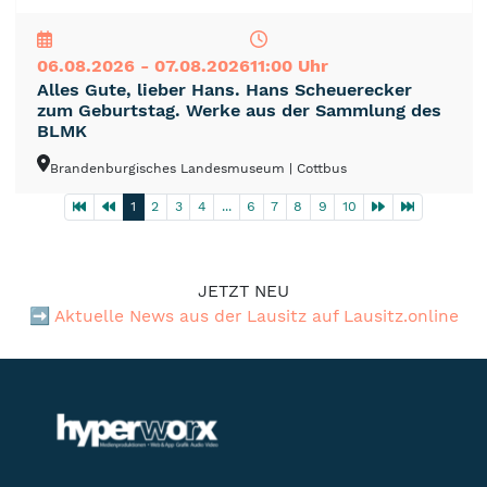
NEU
TOP
TIPP
06.08.2026 - 07.08.2026
11:00 Uhr
Alles Gute, lieber Hans. Hans Scheuerecker
zum Geburtstag. Werke aus der Sammlung des
BLMK
Brandenburgisches Landesmuseum
| Cottbus
1
2
3
4
...
6
7
8
9
10
JETZT NEU
➡️
Aktuelle News aus der Lausitz auf Lausitz.online