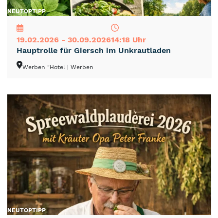
NEU
TOP
TIPP
19.02.2026 - 30.09.2026
14:18 Uhr
Hauptrolle für Giersch im Unkrautladen
Werben "Hotel
| Werben
NEU
TOP
TIPP