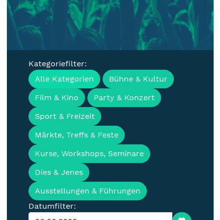
Kategoriefilter:
Veranstaltungen, Termine &
Alle Kategorien
Bühne & Kultur
Events für die Lausitz
Film & Kino
Party & Konzert
Sport & Freizeit
Märkte, Treffs & Feste
Kurse, Workshops, Seminare
Dies & Jenes
Ausstellungen & Führungen
Datumfilter: