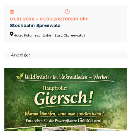
NEU
TOP
TIPP
01.01.2026 - 01.03.2027
00:00 Uhr
Stockbahn Spreewald
Hotel Kolonieschänke
| Burg (Spreewald)
Anzeige: