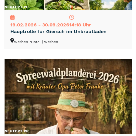
NEU
TOP
TIPP
19.02.2026 - 30.09.2026
14:18 Uhr
Hauptrolle für Giersch im Unkrautladen
Werben "Hotel
| Werben
NEU
TOP
TIPP