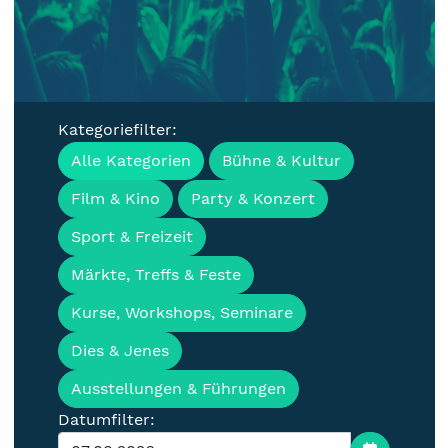
Kategoriefilter:
Veranstaltungen, Termine &
Alle Kategorien
Bühne & Kultur
Events für die Lausitz
Film & Kino
Party & Konzert
Sport & Freizeit
Märkte, Treffs & Feste
Kurse, Workshops, Seminare
Dies & Jenes
Ausstellungen & Führungen
Datumfilter: