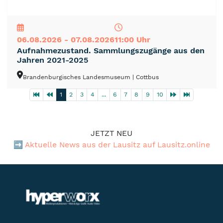
NEU
TOP
TIPP
06.08.2026 - 07.08.2026
11:00 Uhr
Aufnahmezustand. Sammlungszugänge aus den
Jahren 2021-2025
Brandenburgisches Landesmuseum
| Cottbus
1
2
3
4
...
6
7
8
9
10
JETZT NEU
➡️
Aktuelle News aus der Lausitz auf Lausitz.online