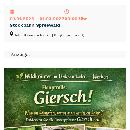
NEU
TOP
TIPP
01.01.2026 - 01.03.2027
00:00 Uhr
Stockbahn Spreewald
Hotel Kolonieschänke
| Burg (Spreewald)
Anzeige: