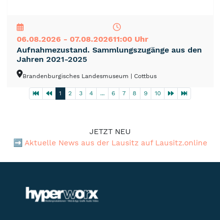
NEU
TOP
TIPP
06.08.2026 - 07.08.2026
11:00 Uhr
Aufnahmezustand. Sammlungszugänge aus den
Jahren 2021-2025
Brandenburgisches Landesmuseum
| Cottbus
1
2
3
4
...
6
7
8
9
10
JETZT NEU
➡️
Aktuelle News aus der Lausitz auf Lausitz.online