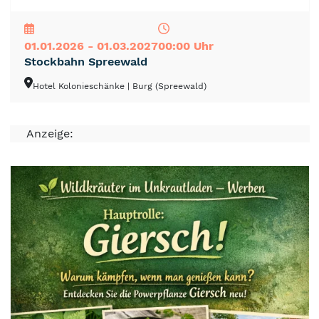
NEU
TOP
TIPP
01.01.2026 - 01.03.2027
00:00 Uhr
Stockbahn Spreewald
Hotel Kolonieschänke
| Burg (Spreewald)
Anzeige: