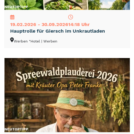
NEU
TOP
TIPP
19.02.2026 - 30.09.2026
14:18 Uhr
Hauptrolle für Giersch im Unkrautladen
Werben "Hotel
| Werben
NEU
TOP
TIPP