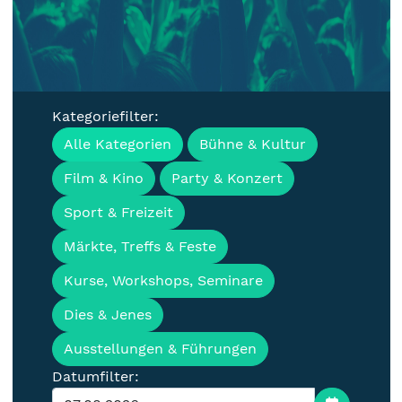
Kategoriefilter:
Veranstaltungen, Termine &
Alle Kategorien
Bühne & Kultur
Events für die Lausitz
Film & Kino
Party & Konzert
Sport & Freizeit
Märkte, Treffs & Feste
Kurse, Workshops, Seminare
Dies & Jenes
Ausstellungen & Führungen
Datumfilter: