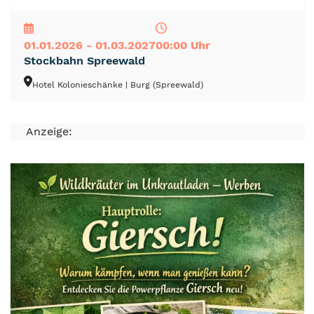
NEU
TOP
TIPP
01.01.2026 - 01.03.2027
00:00 Uhr
Stockbahn Spreewald
Hotel Kolonieschänke
| Burg (Spreewald)
Anzeige: