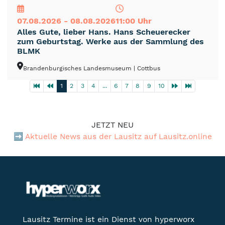
07.08.2026 - 08.08.2026
11:00 Uhr
Alles Gute, lieber Hans. Hans Scheuerecker
zum Geburtstag. Werke aus der Sammlung des
BLMK
Brandenburgisches Landesmuseum
| Cottbus
1
2
3
4
...
6
7
8
9
10
JETZT NEU
➡️
Aktuelle News aus der Lausitz auf Lausitz.online
Lausitz Termine ist ein Dienst von hyperworx