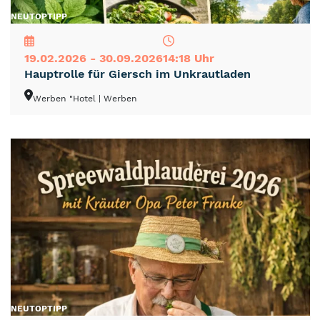
NEU
TOP
TIPP
19.02.2026 - 30.09.2026
14:18 Uhr
Hauptrolle für Giersch im Unkrautladen
Werben "Hotel
| Werben
NEU
TOP
TIPP