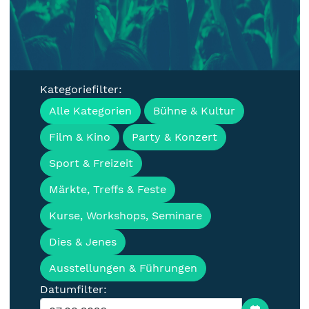
Kategoriefilter:
Veranstaltungen, Termine &
Alle Kategorien
Bühne & Kultur
Events für die Lausitz
Film & Kino
Party & Konzert
Sport & Freizeit
Märkte, Treffs & Feste
Kurse, Workshops, Seminare
Dies & Jenes
Ausstellungen & Führungen
Datumfilter: