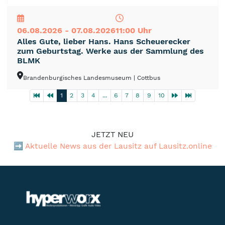
NEU
TOP
TIPP
06.08.2026 - 07.08.2026
11:00 Uhr
Alles Gute, lieber Hans. Hans Scheuerecker
zum Geburtstag. Werke aus der Sammlung des
BLMK
Brandenburgisches Landesmuseum
| Cottbus
1
2
3
4
...
6
7
8
9
10
JETZT NEU
➡️
Aktuelle News aus der Lausitz auf Lausitz.online