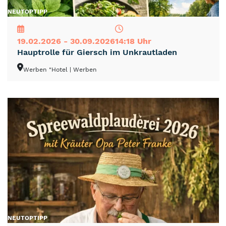
NEU
TOP
TIPP
19.02.2026 - 30.09.2026
14:18 Uhr
Hauptrolle für Giersch im Unkrautladen
Werben "Hotel
| Werben
NEU
TOP
TIPP