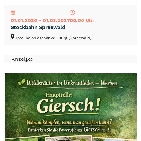
NEU
TOP
TIPP
01.01.2026 - 01.03.2027
00:00 Uhr
Stockbahn Spreewald
Hotel Kolonieschänke
| Burg (Spreewald)
Anzeige: