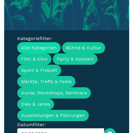
Kategoriefilter:
Veranstaltungen, Termine &
Alle Kategorien
Bühne & Kultur
Events für die Lausitz
Film & Kino
Party & Konzert
Sport & Freizeit
Märkte, Treffs & Feste
Kurse, Workshops, Seminare
Dies & Jenes
Ausstellungen & Führungen
Datumfilter: