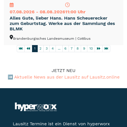
07.08.2026 - 08.08.2026
11:00 Uhr
Alles Gute, lieber Hans. Hans Scheuerecker
zum Geburtstag. Werke aus der Sammlung des
BLMK
Brandenburgisches Landesmuseum
| Cottbus
1
2
3
4
...
6
7
8
9
10
JETZT NEU
➡️
Aktuelle News aus der Lausitz auf Lausitz.online
Lausitz Termine ist ein Dienst von hyperworx