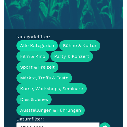
Kategoriefilter:
Veranstaltungen, Termine &
Alle Kategorien
Bühne & Kultur
Events für die Lausitz
Film & Kino
Party & Konzert
Sport & Freizeit
Märkte, Treffs & Feste
Kurse, Workshops, Seminare
Dies & Jenes
Ausstellungen & Führungen
Datumfilter: