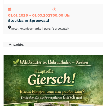
NEU
TOP
TIPP
01.01.2026 - 01.03.2027
00:00 Uhr
Stockbahn Spreewald
Hotel Kolonieschänke
| Burg (Spreewald)
Anzeige: