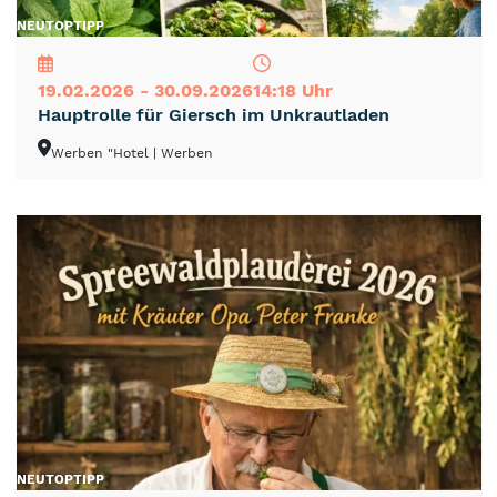
NEU
TOP
TIPP
19.02.2026 - 30.09.2026
14:18 Uhr
Hauptrolle für Giersch im Unkrautladen
Werben "Hotel
| Werben
NEU
TOP
TIPP