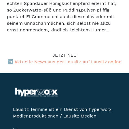
echten Spandauer Honigkuchenpferd erlernt hat,
so Zuckerwatte-süß und Puddingpulver-pfiffig
punktet El Grammeloni auch diesmal wieder mit
seinem unnachahmlichen, sich selbst nie allzu
ernst nehmendem, kindlich-leichtem Humor...
JETZT NEU
➡️
Aktuelle News aus der Lausitz auf Lausitz.online
Lausitz Termine ist ein Dienst von hyperworx
Medienproduktionen / Lausitz Medien