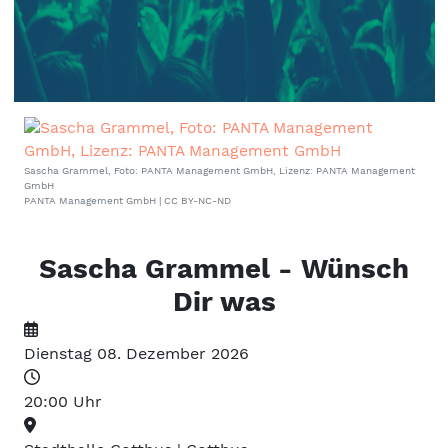
Veranstaltungen, Termine &
Events für die Lausitz
Sascha Grammel, Foto: PANTA Management GmbH, Lizenz: PANTA Management
GmbH
PANTA Management GmbH | CC BY-NC-ND
Sascha Grammel - Wünsch
Dir was
Dienstag 08. Dezember 2026
20:00 Uhr