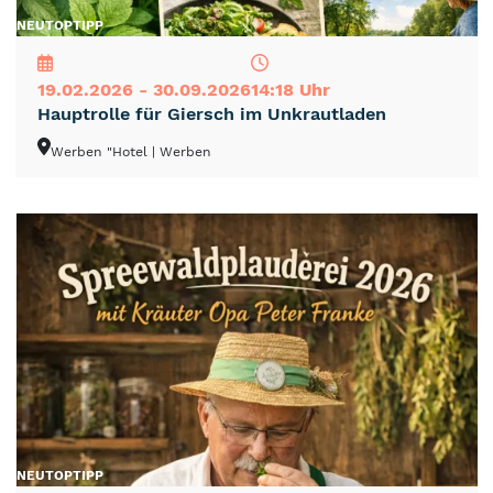
NEU
TOP
TIPP
19.02.2026 - 30.09.2026
14:18 Uhr
Hauptrolle für Giersch im Unkrautladen
Werben "Hotel
| Werben
NEU
TOP
TIPP