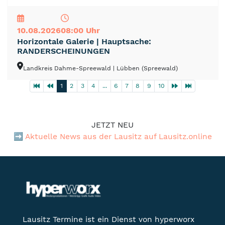
NEU
TOP
TIPP
10.08.2026
08:00 Uhr
Horizontale Galerie | Hauptsache:
RANDERSCHEINUNGEN
Landkreis Dahme-Spreewald
| Lübben (Spreewald)
1
2
3
4
...
6
7
8
9
10
JETZT NEU
➡️
Aktuelle News aus der Lausitz auf Lausitz.online
Lausitz Termine ist ein Dienst von hyperworx