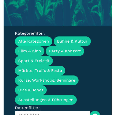
Kategoriefilter:
Veranstaltungen, Termine &
Alle Kategorien
Bühne & Kultur
Events für die Lausitz
Film & Kino
Party & Konzert
Sport & Freizeit
Märkte, Treffs & Feste
Kurse, Workshops, Seminare
Dies & Jenes
Ausstellungen & Führungen
Datumfilter: