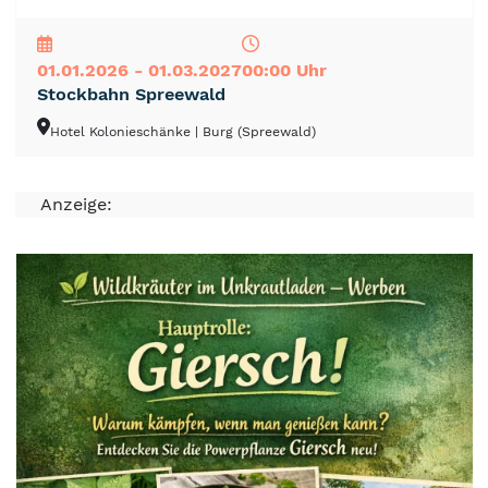
NEU
TOP
TIPP
01.01.2026 - 01.03.2027
00:00 Uhr
Stockbahn Spreewald
Hotel Kolonieschänke
| Burg (Spreewald)
Anzeige: