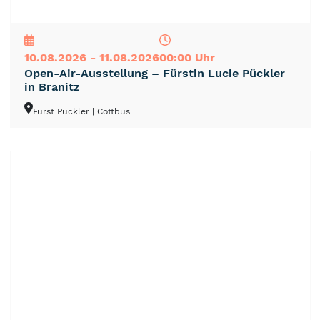
NEU
TOP
TIPP
10.08.2026 - 11.08.2026
00:00 Uhr
Open-Air-Ausstellung – Fürstin Lucie Pückler
in Branitz
Fürst Pückler
| Cottbus