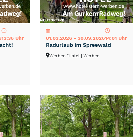
NEU
TOP
TIPP
6
13:36 Uhr
01.03.2026 - 30.09.2026
14:01 Uhr
acht!
Radurlaub im Spreewald
Werben "Hotel
| Werben