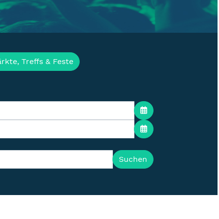
ür die Lausitz
rkte, Treffs & Feste
Suchen