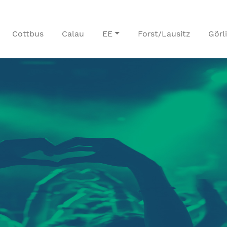
Cottbus
Calau
EE
Forst/Lausitz
Görl