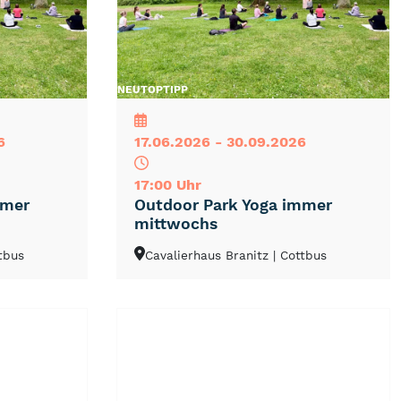
NEU
TOP
TIPP
6
17.06.2026 - 30.09.2026
17:00 Uhr
mmer
Outdoor Park Yoga immer
mittwochs
ttbus
Cavalierhaus Branitz
| Cottbus