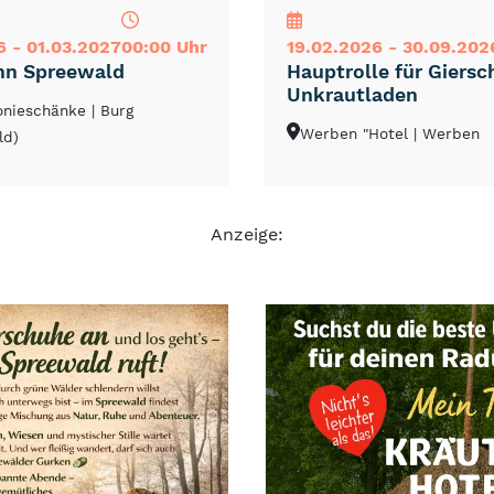
6 - 01.03.2027
00:00 Uhr
19.02.2026 - 30.09.202
hn Spreewald
Hauptrolle für Giersc
Unkrautladen
lonieschänke
| Burg
Werben "Hotel
| Werben
ld)
Anzeige: