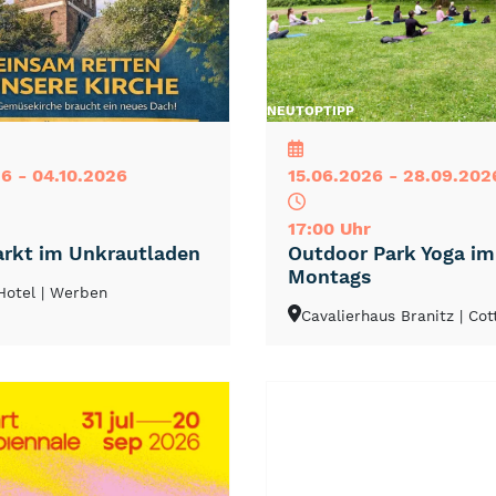
NEU
TOP
TIPP
6 - 04.10.2026
15.06.2026 - 28.09.202
17:00 Uhr
rkt im Unkrautladen
Outdoor Park Yoga i
Montags
Hotel
| Werben
Cavalierhaus Branitz
| Co