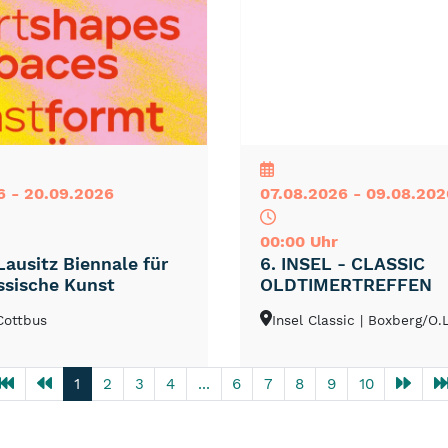
NEU
TOP
TIPP
6 - 20.09.2026
07.08.2026 - 09.08.202
00:00 Uhr
Lausitz Biennale für
6. INSEL - CLASSIC
ssische Kunst
OLDTIMERTREFFEN
 Cottbus
Insel Classic
| Boxberg/O.L
1
2
3
4
...
6
7
8
9
10