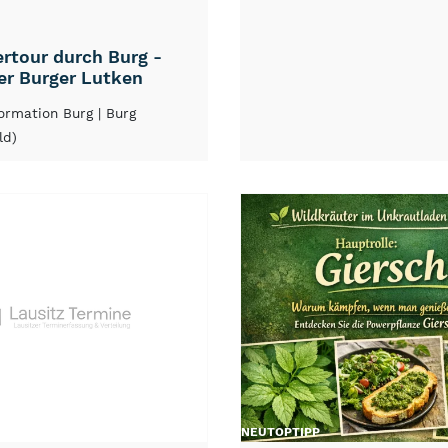
rtour durch Burg -
er Burger Lutken
formation Burg
| Burg
ld)
NEU
TOP
TIPP