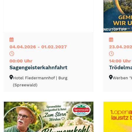
NEU
TOP
TIPP
NEU
TOP
TIPP
04.04.2026 - 01.02.2027
23.04.202
00:00 Uhr
14:00 Uhr
Sagengeisterkahnfahrt
Trödelma
Hotel Fiedermannhof
| Burg
Werben "
(Spreewald)