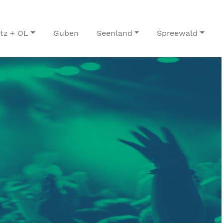
itz + OL
Guben
Seenland
Spreewald