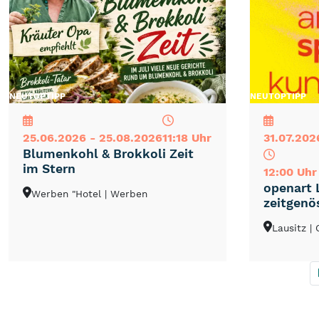
NEU
TOP
TIPP
NEU
TOP
TIPP
25.06.2026 - 25.08.2026
11:18 Uhr
31.07.202
Blumenkohl & Brokkoli Zeit
im Stern
12:00 Uhr
openart 
Werben "Hotel
| Werben
zeitgenö
Lausitz
|