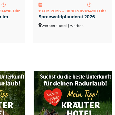
6
14:18 Uhr
19.02.2026 - 30.10.2026
14:30 Uhr
h im
Spreewaldplauderei 2026
Werben "Hotel
| Werben