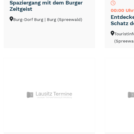
Spaziergang mit dem Burger
Zeitgeist
00:00 Uhr
Entdecke
Burg-Dorf Burg
| Burg (Spreewald)
Schatz d
Touristin
(Spreewa
NEU
TOP
TIPP
NEU
TOP
TIPP