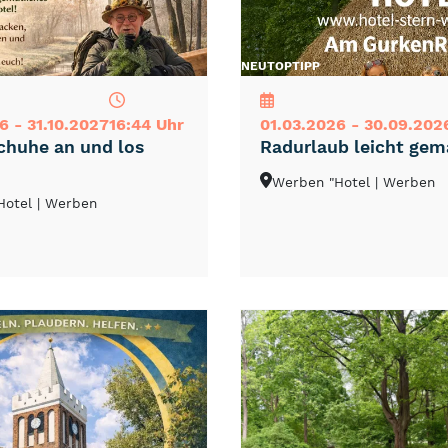
NEU
TOP
TIPP
6 - 31.10.2027
16:44 Uhr
01.03.2026 - 30.09.202
huhe an und los
Radurlaub leicht gem
Werben "Hotel
| Werben
Hotel
| Werben