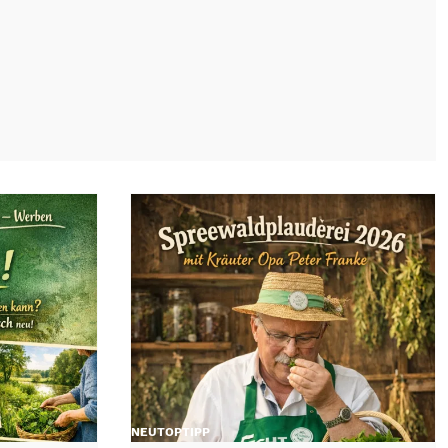
NEU
TOP
TIPP