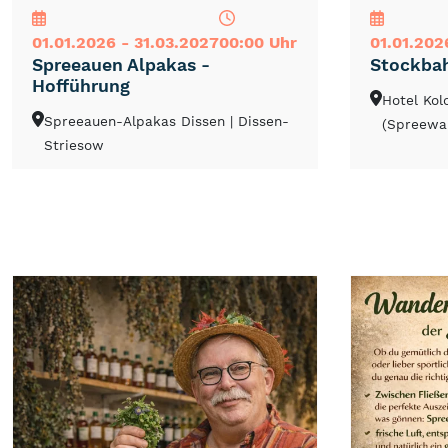
01.01.2026 - 31.03.2027
00:00 Uhr
01.01.202
Spreeauen Alpakas -
Stockba
Hofführung
Hotel Ko
Spreeauen-Alpakas Dissen
| Dissen-
(Spreewa
Striesow