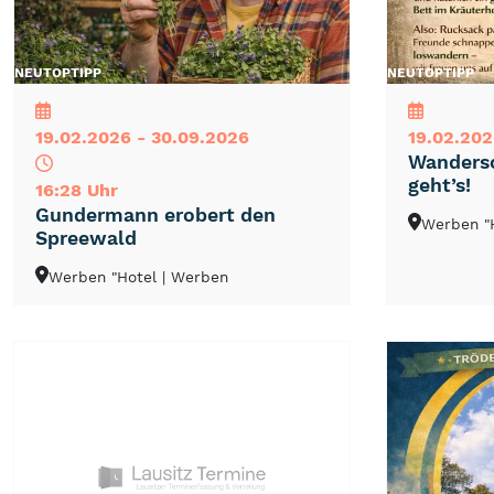
NEU
TOP
TIPP
NEU
TOP
TIPP
19.02.2026 - 30.09.2026
19.02.202
Wandersc
geht’s!
16:28 Uhr
Gundermann erobert den
Werben "
Spreewald
Werben "Hotel
| Werben