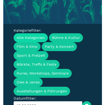
Kategoriefilter:
Veranstaltungen, Termine &
Alle Kategorien
Bühne & Kultur
Events für die Lausitz
Film & Kino
Party & Konzert
Sport & Freizeit
Märkte, Treffs & Feste
Kurse, Workshops, Seminare
Dies & Jenes
Ausstellungen & Führungen
Datumfilter: