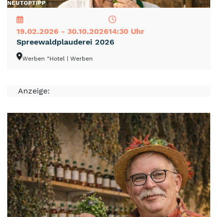
NEU
TOP
TIPP
19.02.2026 - 30.10.2026
14:30 Uhr
Spreewaldplauderei 2026
Werben "Hotel
| Werben
Anzeige: