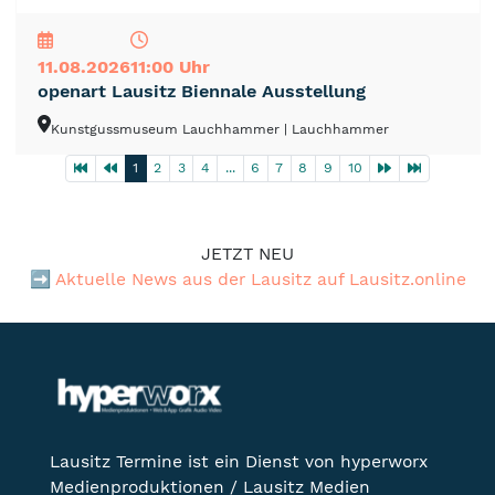
NEU
TOP
TIPP
11.08.2026
11:00 Uhr
openart Lausitz Biennale Ausstellung
Kunstgussmuseum Lauchhammer
| Lauchhammer
1
2
3
4
...
6
7
8
9
10
JETZT NEU
➡️
Aktuelle News aus der Lausitz auf Lausitz.online
Lausitz Termine ist ein Dienst von hyperworx
Medienproduktionen / Lausitz Medien