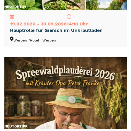
NEU
TOP
TIPP
19.02.2026 - 30.09.2026
14:18 Uhr
Hauptrolle für Giersch im Unkrautladen
Werben "Hotel
| Werben
NEU
TOP
TIPP