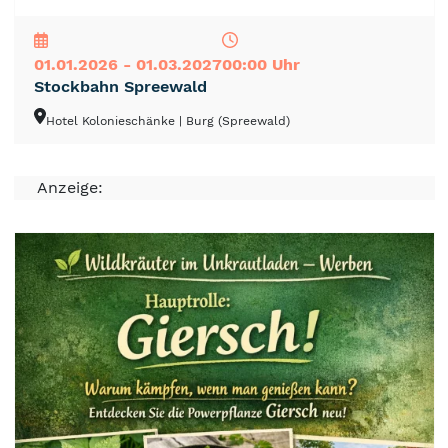
NEU
TOP
TIPP
01.01.2026 - 01.03.2027
00:00 Uhr
Stockbahn Spreewald
Hotel Kolonieschänke
| Burg (Spreewald)
Anzeige: