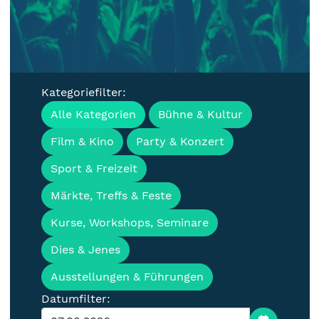
Kategoriefilter:
Veranstaltungen, Termine &
Alle Kategorien
Bühne & Kultur
Events für die Lausitz
Film & Kino
Party & Konzert
Sport & Freizeit
Märkte, Treffs & Feste
Kurse, Workshops, Seminare
Dies & Jenes
Ausstellungen & Führungen
Datumfilter: