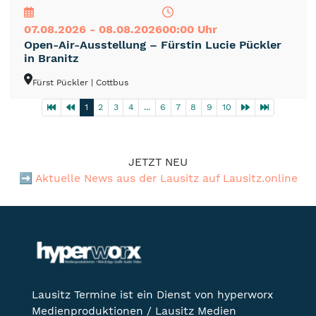
07.08.2026 - 08.08.2026
00:00 Uhr
Open-Air-Ausstellung – Fürstin Lucie Pückler
in Branitz
Fürst Pückler
| Cottbus
1
2
3
4
...
6
7
8
9
10
JETZT NEU
➡️
Aktuelle News aus der Lausitz auf Lausitz.online
Lausitz Termine ist ein Dienst von hyperworx
Medienproduktionen / Lausitz Medien