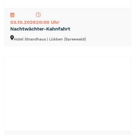
NEU
TOP
TIPP
03.10.2026
20:00 Uhr
Nachtwächter-Kahnfahrt
Hotel Strandhaus
| Lübben (Spreewald)
NEU
TOP
TIPP