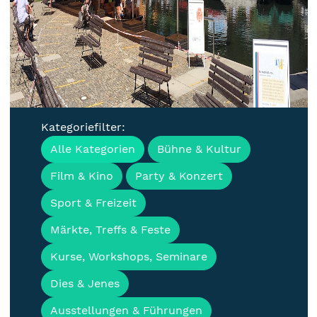
Kategoriefilter:
Termine, Veranstaltungen
Alle Kategorien
Bühne & Kultur
und Events für
Film & Kino
Party & Konzert
Lübbenau/Spreewald
Sport & Freizeit
Märkte, Treffs & Feste
Kurse, Workshops, Seminare
Dies & Jenes
Ausstellungen & Führungen