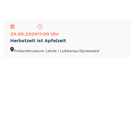
NEU
TOP
TIPP
29.09.2026
11:00 Uhr
Herbstzeit ist Apfelzeit
Freilandmuseum Lehde
| Lübbenau/Spreewald