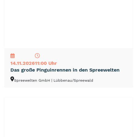
NEU
TOP
TIPP
14.11.2026
11:00 Uhr
Das große Pinguinrennen in den Spreewelten
Spreewelten GmbH
| Lübbenau/Spreewald