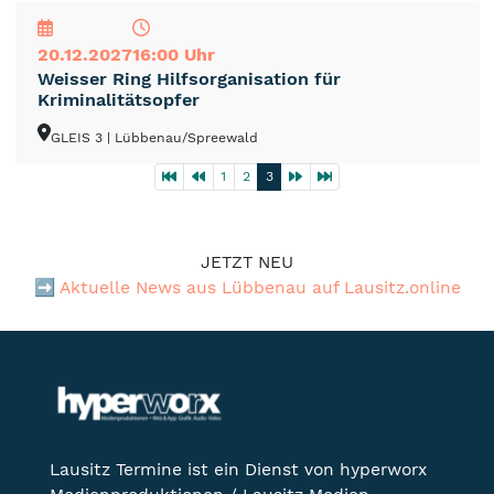
20.12.2027
16:00 Uhr
Weisser Ring Hilfsorganisation für
Kriminalitätsopfer
GLEIS 3
| Lübbenau/Spreewald
1
2
3
JETZT NEU
➡️
Aktuelle News aus Lübbenau auf Lausitz.online
Lausitz Termine ist ein Dienst von hyperworx