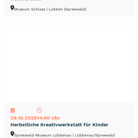
Museum Schloss
| Lübben (Spreewald)
NEU
TOP
TIPP
28.10.2026
14:00 Uhr
Herbstliche Kreativwerkstatt für Kinder
Spreewald-Museum Lübbenau
| Lübbenau/Spreewald