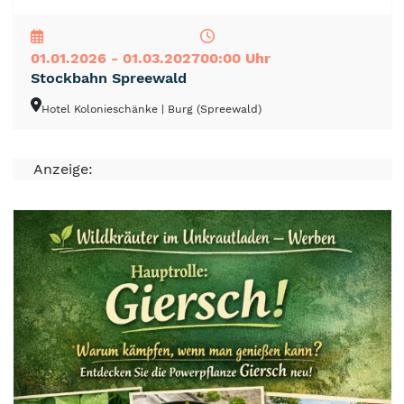
NEU
TOP
TIPP
01.01.2026 - 01.03.2027
00:00 Uhr
Stockbahn Spreewald
Hotel Kolonieschänke
| Burg (Spreewald)
Anzeige: