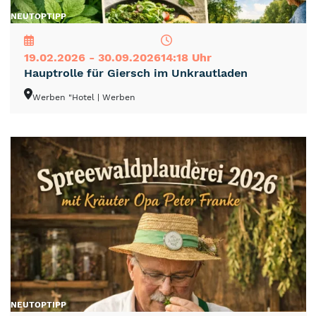
NEU
TOP
TIPP
19.02.2026 - 30.09.2026
14:18 Uhr
Hauptrolle für Giersch im Unkrautladen
Werben "Hotel
| Werben
NEU
TOP
TIPP