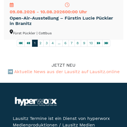
09.08.2026 - 10.08.2026
00:00 Uhr
Open-Air-Ausstellung – Fürstin Lucie Pückler
in Branitz
Fürst Pückler
| Cottbus
1
2
3
4
...
6
7
8
9
10
JETZT NEU
➡️
Aktuelle News aus der Lausitz auf Lausitz.online
Lausitz Termine ist ein Dienst von hyperworx
Medienproduktionen / Lausitz Medien