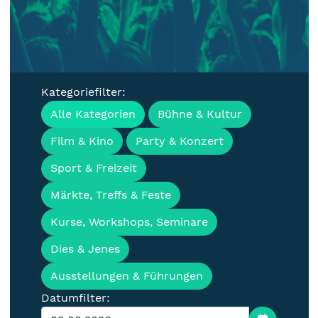
Kategoriefilter:
Veranstaltungen, Termine &
Alle Kategorien
Bühne & Kultur
Events für die Lausitz
Film & Kino
Party & Konzert
Sport & Freizeit
Märkte, Treffs & Feste
Kurse, Workshops, Seminare
Dies & Jenes
Ausstellungen & Führungen
Datumfilter: