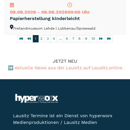
08.08.2026 - 08.08.2026
00:00 Uhr
Papierherstellung kinderleicht
Freilandmuseum Lehde
| Lübbenau/Spreewald
1
2
3
4
...
6
7
8
9
10
JETZT NEU
➡️
Aktuelle News aus der Lausitz auf Lausitz.online
Lausitz Termine ist ein Dienst von hyperworx
Medienproduktionen / Lausitz Medien