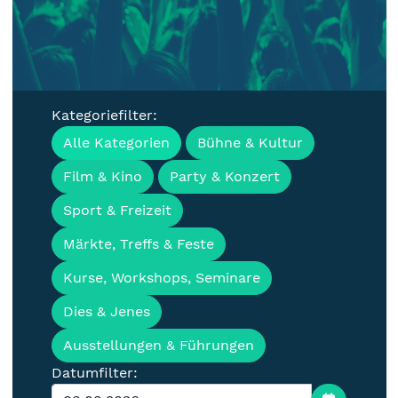
Kategoriefilter:
Veranstaltungen, Termine &
Alle Kategorien
Bühne & Kultur
Events für die Lausitz
Film & Kino
Party & Konzert
Sport & Freizeit
Märkte, Treffs & Feste
Kurse, Workshops, Seminare
Dies & Jenes
Ausstellungen & Führungen
Datumfilter: