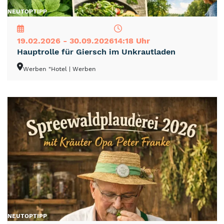
NEU
TOP
TIPP
19.02.2026 - 30.09.2026
14:18 Uhr
Hauptrolle für Giersch im Unkrautladen
Werben "Hotel
| Werben
NEU
TOP
TIPP