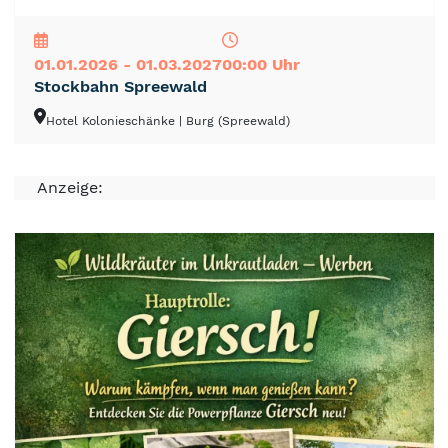
NEU
TOP
TIPP
01.01.2026 - 01.03.2027
00:00 Uhr
Stockbahn Spreewald
Hotel Kolonieschänke
| Burg (Spreewald)
Anzeige: