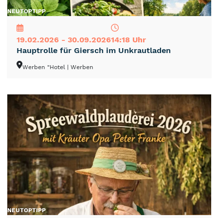
NEU
TOP
TIPP
19.02.2026 - 30.09.2026
14:18 Uhr
Hauptrolle für Giersch im Unkrautladen
Werben "Hotel
| Werben
NEU
TOP
TIPP