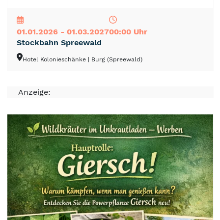
NEU
TOP
TIPP
01.01.2026 - 01.03.2027
00:00 Uhr
Stockbahn Spreewald
Hotel Kolonieschänke
| Burg (Spreewald)
Anzeige: