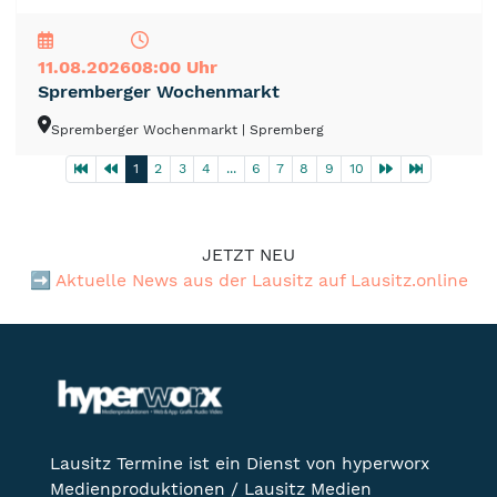
NEU
TOP
TIPP
11.08.2026
08:00 Uhr
Spremberger Wochenmarkt
Spremberger Wochenmarkt
| Spremberg
1
2
3
4
...
6
7
8
9
10
JETZT NEU
➡️
Aktuelle News aus der Lausitz auf Lausitz.online
Lausitz Termine ist ein Dienst von hyperworx
Medienproduktionen / Lausitz Medien