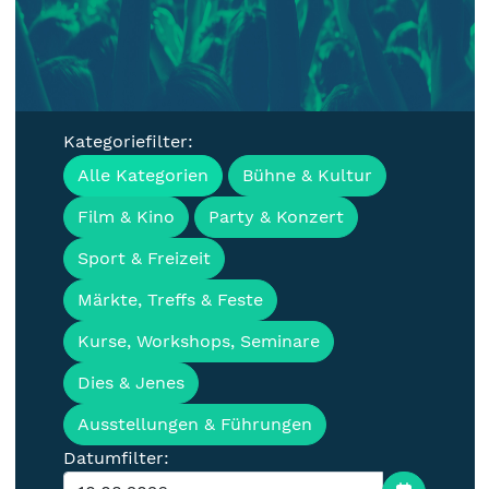
Kategoriefilter:
Veranstaltungen, Termine &
Alle Kategorien
Bühne & Kultur
Events für die Lausitz
Film & Kino
Party & Konzert
Sport & Freizeit
Märkte, Treffs & Feste
Kurse, Workshops, Seminare
Dies & Jenes
Ausstellungen & Führungen
Datumfilter: