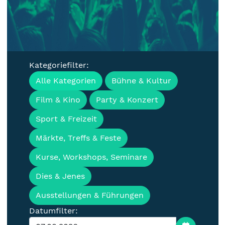
Kategoriefilter:
Veranstaltungen, Termine &
Alle Kategorien
Bühne & Kultur
Events für die Lausitz
Film & Kino
Party & Konzert
Sport & Freizeit
Märkte, Treffs & Feste
Kurse, Workshops, Seminare
Dies & Jenes
Ausstellungen & Führungen
Datumfilter: