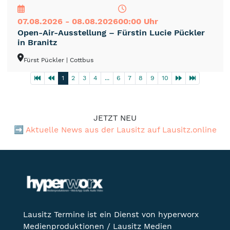
07.08.2026 - 08.08.2026
00:00 Uhr
Open-Air-Ausstellung – Fürstin Lucie Pückler
in Branitz
Fürst Pückler
| Cottbus
1
2
3
4
...
6
7
8
9
10
JETZT NEU
➡️
Aktuelle News aus der Lausitz auf Lausitz.online
Lausitz Termine ist ein Dienst von hyperworx
Medienproduktionen / Lausitz Medien