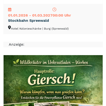
NEU
TOP
TIPP
01.01.2026 - 01.03.2027
00:00 Uhr
Stockbahn Spreewald
Hotel Kolonieschänke
| Burg (Spreewald)
Anzeige: