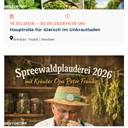
NEU
TOP
TIPP
19.02.2026 - 30.09.2026
14:18 Uhr
Hauptrolle für Giersch im Unkrautladen
Werben "Hotel
| Werben
NEU
TOP
TIPP