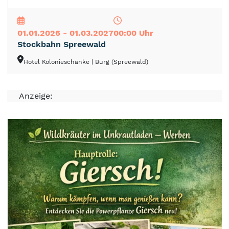
NEU
TOP
TIPP
01.01.2026 - 01.03.2027
00:00 Uhr
Stockbahn Spreewald
Hotel Kolonieschänke
| Burg (Spreewald)
Anzeige: