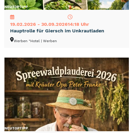
NEU
TOP
TIPP
19.02.2026 - 30.09.2026
14:18 Uhr
Hauptrolle für Giersch im Unkrautladen
Werben "Hotel
| Werben
NEU
TOP
TIPP