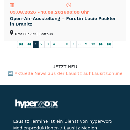
09.08.2026 - 10.08.2026
00:00 Uhr
Open-Air-Ausstellung – Fürstin Lucie Pückler
in Branitz
Fürst Pückler
| Cottbus
1
2
3
4
...
6
7
8
9
10
JETZT NEU
➡️
Aktuelle News aus der Lausitz auf Lausitz.online
Lausitz Termine ist ein Dienst von hyperworx
Medienproduktionen / Lausitz Medien