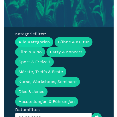
Kategoriefilter:
Veranstaltungen, Termine &
Alle Kategorien
Bühne & Kultur
Events für die Lausitz
Film & Kino
Party & Konzert
Sport & Freizeit
Märkte, Treffs & Feste
Kurse, Workshops, Seminare
Dies & Jenes
Ausstellungen & Führungen
Datumfilter: