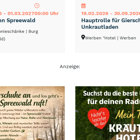
6 - 01.03.2027
00:00 Uhr
19.02.2026 - 30.09.202
hn Spreewald
Hauptrolle für Giersc
Unkrautladen
lonieschänke
| Burg
Werben "Hotel
| Werben
ld)
Anzeige: