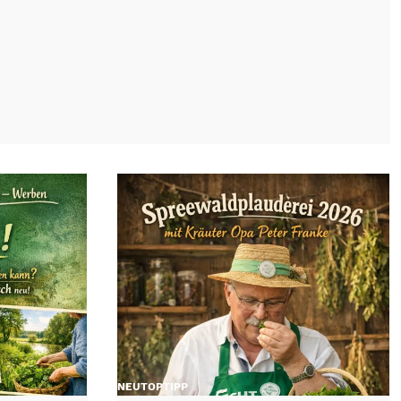
NEU
TOP
TIPP