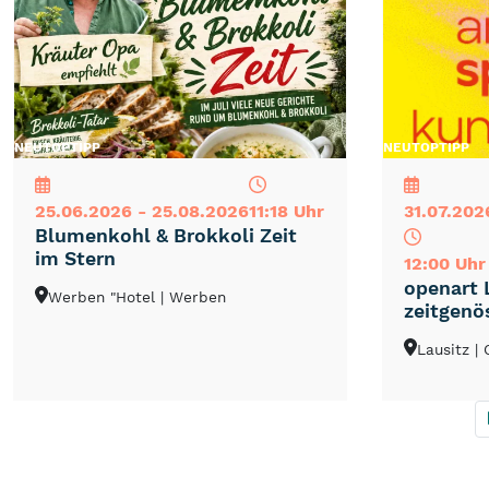
NEU
TOP
TIPP
NEU
TOP
TIPP
25.06.2026 - 25.08.2026
11:18 Uhr
31.07.202
Blumenkohl & Brokkoli Zeit
im Stern
12:00 Uhr
openart 
Werben "Hotel
| Werben
zeitgenö
Lausitz
|