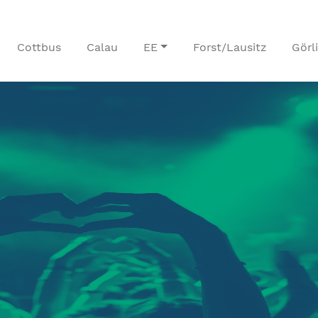
Cottbus
Calau
EE
Forst/Lausitz
Görl