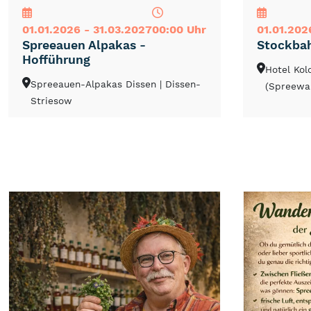
01.01.2026 - 31.03.2027
00:00 Uhr
01.01.202
Spreeauen Alpakas -
Stockba
Hofführung
Hotel Ko
Spreeauen-Alpakas Dissen
| Dissen-
(Spreewa
Striesow