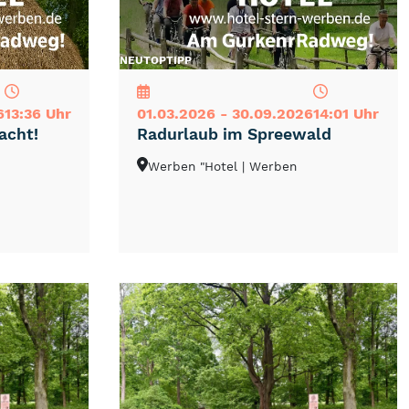
NEU
TOP
TIPP
6
13:36 Uhr
01.03.2026 - 30.09.2026
14:01 Uhr
acht!
Radurlaub im Spreewald
Werben "Hotel
| Werben