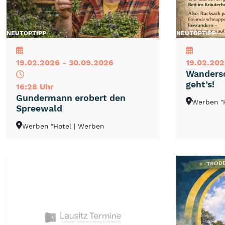
NEU
TOP
TIPP
NEU
TOP
TIPP
19.02.2026 - 30.09.2026
19.02.202
Wandersc
geht’s!
16:28 Uhr
Gundermann erobert den
Werben "
Spreewald
Werben "Hotel
| Werben