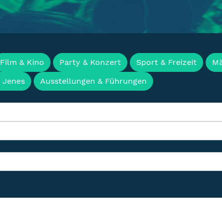
en, Termine & Events f
Film & Kino
Party & Konzert
Sport & Freizeit
Mä
& Jenes
Ausstellungen & Führungen