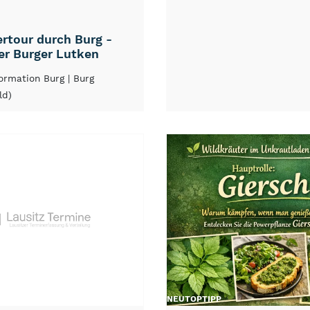
rtour durch Burg -
er Burger Lutken
formation Burg
| Burg
ld)
NEU
TOP
TIPP