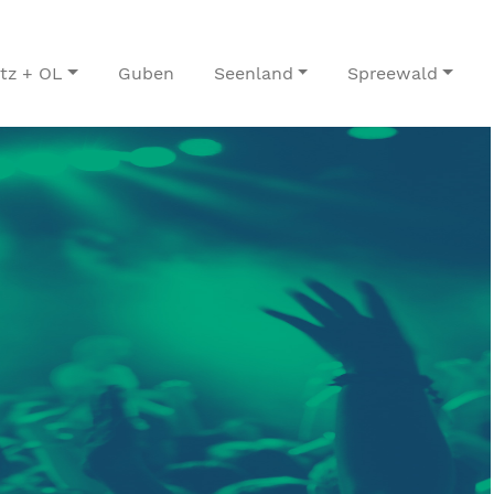
itz + OL
Guben
Seenland
Spreewald