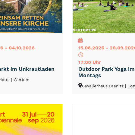
NEU
TOP
TIPP
6 - 04.10.2026
15.06.2026 - 28.09.202
17:00 Uhr
rkt im Unkrautladen
Outdoor Park Yoga i
Montags
Hotel
| Werben
Cavalierhaus Branitz
| Co