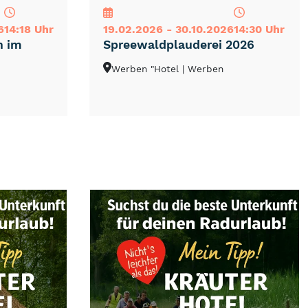
6
14:18 Uhr
19.02.2026 - 30.10.2026
14:30 Uhr
h im
Spreewaldplauderei 2026
Werben "Hotel
| Werben