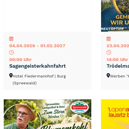
NEU
TOP
TIPP
NEU
TOP
TIPP
04.04.2026 - 01.02.2027
23.04.202
00:00 Uhr
14:00 Uhr
Sagengeisterkahnfahrt
Trödelma
Hotel Fiedermannhof
| Burg
Werben "
(Spreewald)