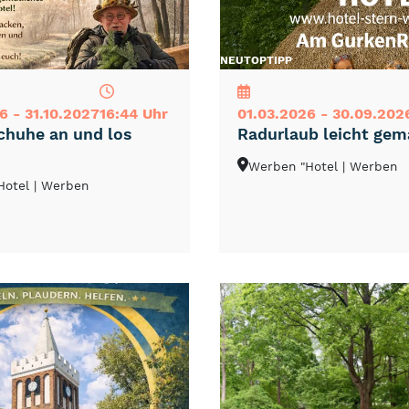
NEU
TOP
TIPP
6 - 31.10.2027
16:44 Uhr
01.03.2026 - 30.09.202
huhe an und los
Radurlaub leicht gem
Werben "Hotel
| Werben
Hotel
| Werben