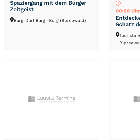
Spaziergang mit dem Burger
Zeitgeist
00:00 Uhr
Entdecke
Burg-Dorf Burg
| Burg (Spreewald)
Schatz d
Touristin
(Spreewa
NEU
TOP
TIPP
NEU
TOP
TIPP