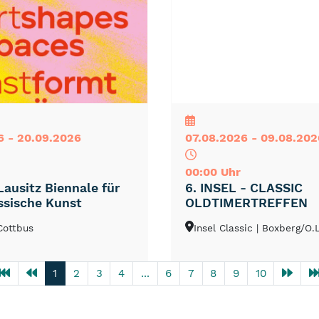
NEU
TOP
TIPP
6 - 20.09.2026
07.08.2026 - 09.08.202
00:00 Uhr
Lausitz Biennale für
6. INSEL - CLASSIC
ssische Kunst
OLDTIMERTREFFEN
 Cottbus
Insel Classic
| Boxberg/O.L
1
2
3
4
...
6
7
8
9
10