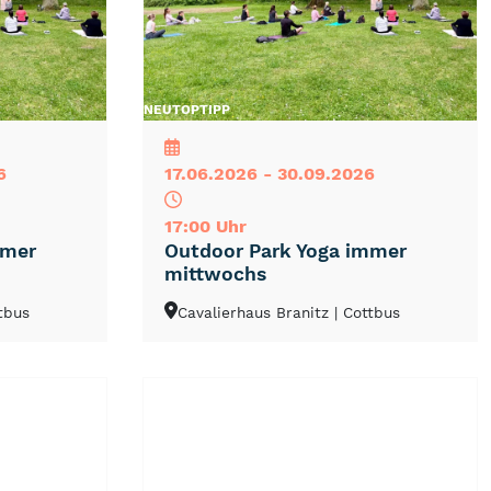
NEU
TOP
TIPP
6
17.06.2026 - 30.09.2026
17:00 Uhr
mmer
Outdoor Park Yoga immer
mittwochs
ttbus
Cavalierhaus Branitz
| Cottbus