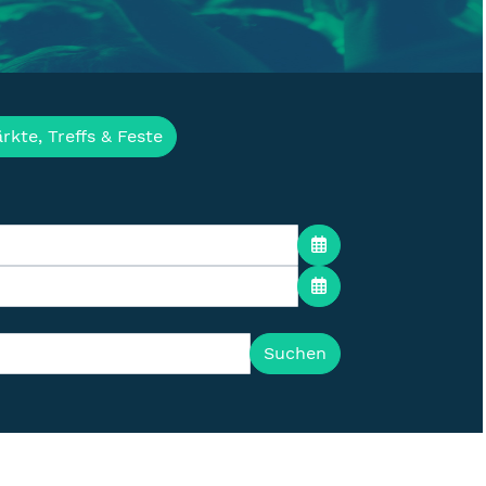
ür die Lausitz
rkte, Treffs & Feste
Suchen