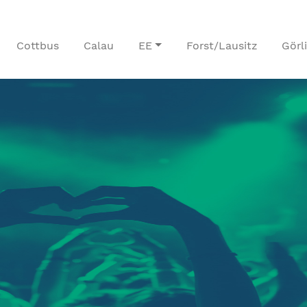
Cottbus
Calau
EE
Forst/Lausitz
Görl