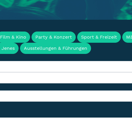
en, Termine & Events f
Film & Kino
Party & Konzert
Sport & Freizeit
Mä
& Jenes
Ausstellungen & Führungen