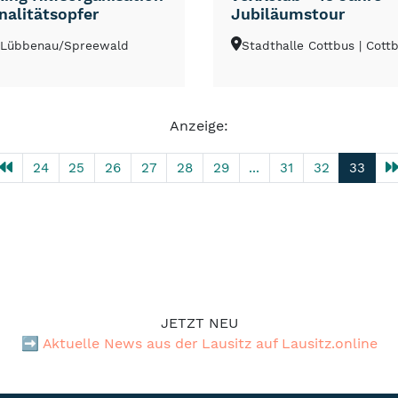
nalitätsopfer
Jubiläumstour
 Lübbenau/Spreewald
Stadthalle Cottbus
| Cott
Anzeige:
24
25
26
27
28
29
...
31
32
33
JETZT NEU
➡️
Aktuelle News aus der Lausitz auf Lausitz.online