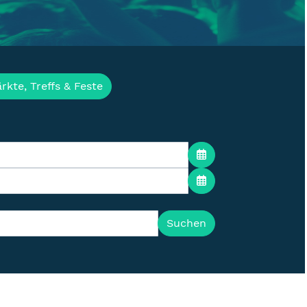
ür die Lausitz
rkte, Treffs & Feste
Suchen