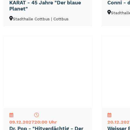
KARAT - 45 Jahre "Der blaue
Conni - 
Planet"
Stadthall
Stadthalle Cottbus
| Cottbus
NEU
TOP
TIPP
NEU
TOP
TIPP
09.12.2027
20:00 Uhr
20.12.202
Dr. Pop - "Hitverdächtig - Der
Weisser 