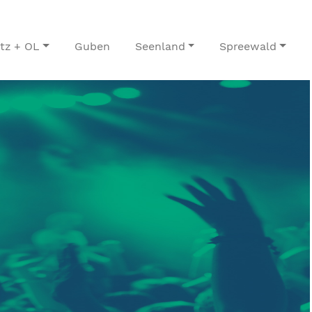
itz + OL
Guben
Seenland
Spreewald