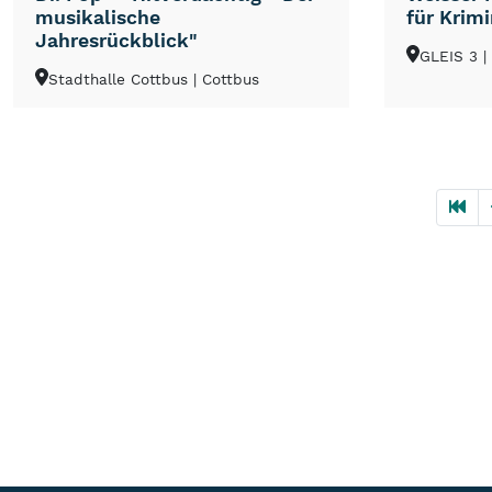
musikalische
für Krimi
Jahresrückblick"
GLEIS 3
|
Stadthalle Cottbus
| Cottbus