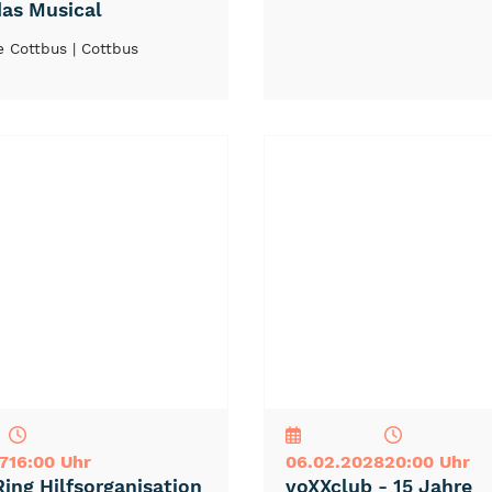
das Musical
e Cottbus
| Cottbus
NEU
TOP
TIPP
7
16:00 Uhr
06.02.2028
20:00 Uhr
Ring Hilfsorganisation
voXXclub - 15 Jahre