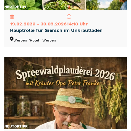
NEU
TOP
TIPP
19.02.2026 - 30.09.2026
14:18 Uhr
Hauptrolle für Giersch im Unkrautladen
Werben "Hotel
| Werben
NEU
TOP
TIPP