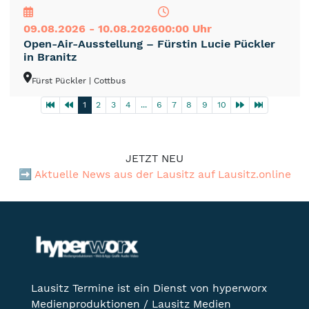
09.08.2026 - 10.08.2026
00:00 Uhr
Open-Air-Ausstellung – Fürstin Lucie Pückler
in Branitz
Fürst Pückler
| Cottbus
1
2
3
4
...
6
7
8
9
10
JETZT NEU
➡️
Aktuelle News aus der Lausitz auf Lausitz.online
Lausitz Termine ist ein Dienst von hyperworx
Medienproduktionen / Lausitz Medien