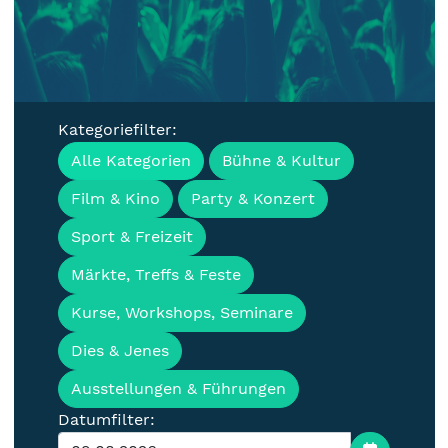
Kategoriefilter:
Veranstaltungen, Termine &
Alle Kategorien
Bühne & Kultur
Events für die Lausitz
Film & Kino
Party & Konzert
Sport & Freizeit
Märkte, Treffs & Feste
Kurse, Workshops, Seminare
Dies & Jenes
Ausstellungen & Führungen
Datumfilter: