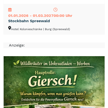
NEU
TOP
TIPP
01.01.2026 - 01.03.2027
00:00 Uhr
Stockbahn Spreewald
Hotel Kolonieschänke
| Burg (Spreewald)
Anzeige: