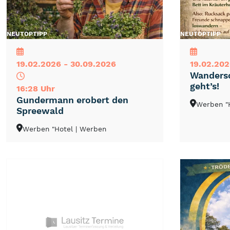
NEU
TOP
TIPP
NEU
TOP
TIPP
19.02.2026 - 30.09.2026
19.02.202
Wandersc
geht’s!
16:28 Uhr
Gundermann erobert den
Werben "
Spreewald
Werben "Hotel
| Werben