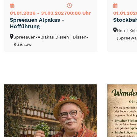
01.01.2026 - 31.03.2027
00:00 Uhr
01.01.202
Spreeauen Alpakas -
Stockba
Hofführung
Hotel Ko
Spreeauen-Alpakas Dissen
| Dissen-
(Spreewa
Striesow