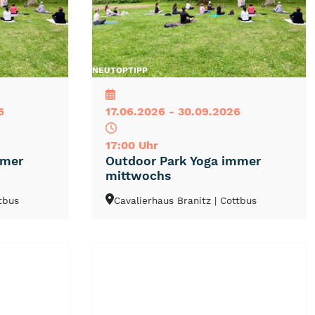
NEU
TOP
TIPP
6
17.06.2026 - 30.09.2026
17:00 Uhr
mmer
Outdoor Park Yoga immer
mittwochs
ttbus
Cavalierhaus Branitz
| Cottbus