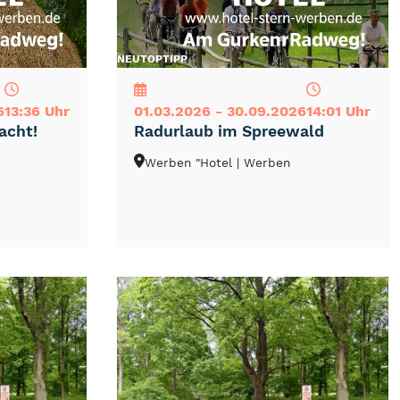
NEU
TOP
TIPP
6
13:36 Uhr
01.03.2026 - 30.09.2026
14:01 Uhr
acht!
Radurlaub im Spreewald
Werben "Hotel
| Werben