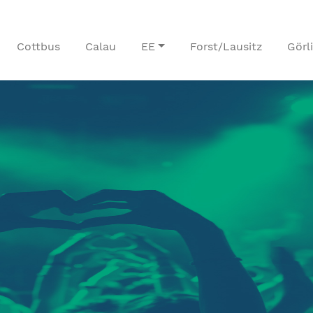
Cottbus
Calau
EE
Forst/Lausitz
Görl