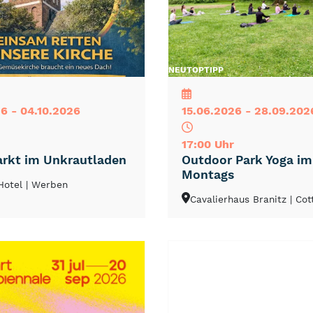
NEU
TOP
TIPP
6 - 04.10.2026
15.06.2026 - 28.09.202
17:00 Uhr
rkt im Unkrautladen
Outdoor Park Yoga i
Montags
Hotel
| Werben
Cavalierhaus Branitz
| Co