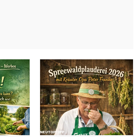
NEU
TOP
TIPP