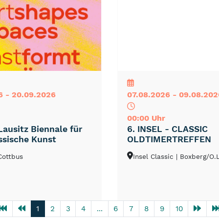
NEU
TOP
TIPP
6 - 20.09.2026
07.08.2026 - 09.08.202
00:00 Uhr
Lausitz Biennale für
6. INSEL - CLASSIC
ssische Kunst
OLDTIMERTREFFEN
 Cottbus
Insel Classic
| Boxberg/O.L
1
2
3
4
...
6
7
8
9
10