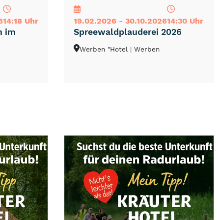
6
14:18 Uhr
19.02.2026 - 30.10.2026
14:30 Uhr
h im
Spreewaldplauderei 2026
Werben "Hotel
| Werben