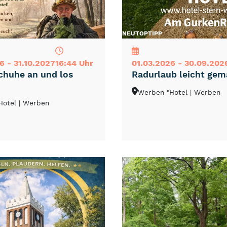
NEU
TOP
TIPP
6 - 31.10.2027
16:44 Uhr
01.03.2026 - 30.09.202
huhe an und los
Radurlaub leicht gem
Werben "Hotel
| Werben
Hotel
| Werben