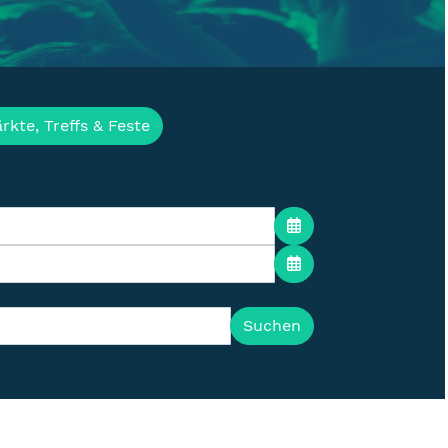
ür die Lausitz
rkte, Treffs & Feste
Suchen