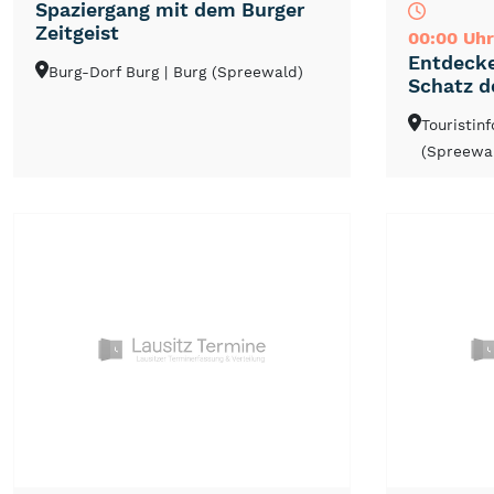
Spaziergang mit dem Burger
Zeitgeist
00:00 Uhr
Entdecke
Burg-Dorf Burg
| Burg (Spreewald)
Schatz d
Touristin
(Spreewa
NEU
TOP
TIPP
NEU
TOP
TIPP