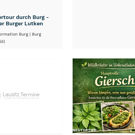
rtour durch Burg -
er Burger Lutken
formation Burg
| Burg
ld)
NEU
TOP
TIPP