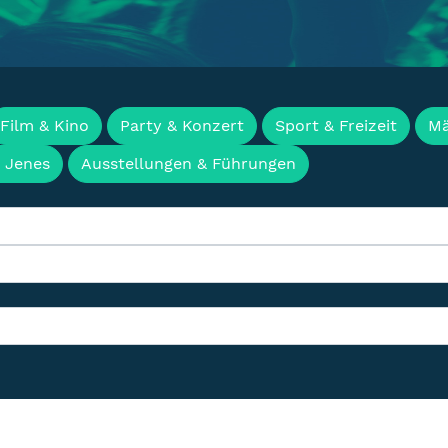
en, Termine & Events f
Film & Kino
Party & Konzert
Sport & Freizeit
Mä
& Jenes
Ausstellungen & Führungen