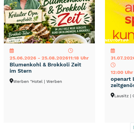
NEU
TOP
TIPP
NEU
TOP
TIPP
25.06.2026 - 25.08.2026
11:18 Uhr
31.07.202
Blumenkohl & Brokkoli Zeit
im Stern
12:00 Uhr
openart 
Werben "Hotel
| Werben
zeitgenö
Lausitz
|