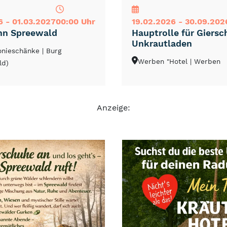
6 - 01.03.2027
00:00 Uhr
19.02.2026 - 30.09.202
hn Spreewald
Hauptrolle für Giersc
Unkrautladen
lonieschänke
| Burg
Werben "Hotel
| Werben
ld)
Anzeige: