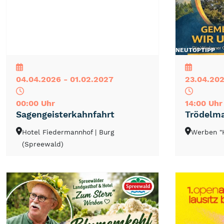
NEU
TOP
TIPP
NEU
TOP
TIPP
04.04.2026 - 01.02.2027
23.04.202
00:00 Uhr
14:00 Uhr
Sagengeisterkahnfahrt
Trödelma
Hotel Fiedermannhof
| Burg
Werben "
(Spreewald)