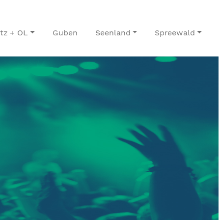
itz + OL
Guben
Seenland
Spreewald