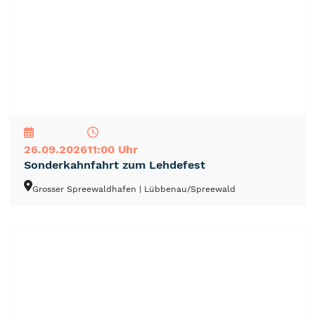
NEU
TOP
TIPP
26.09.2026
11:00 Uhr
Sonderkahnfahrt zum Lehdefest
Grosser Spreewaldhafen
| Lübbenau/Spreewald