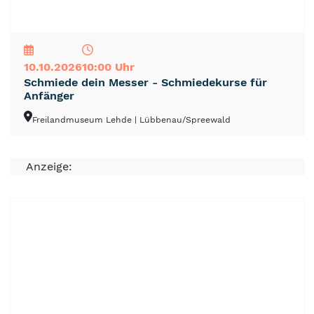
NEU
TOP
TIPP
10.10.2026
10:00 Uhr
Schmiede dein Messer - Schmiedekurse für
Anfänger
Freilandmuseum Lehde
| Lübbenau/Spreewald
Anzeige: