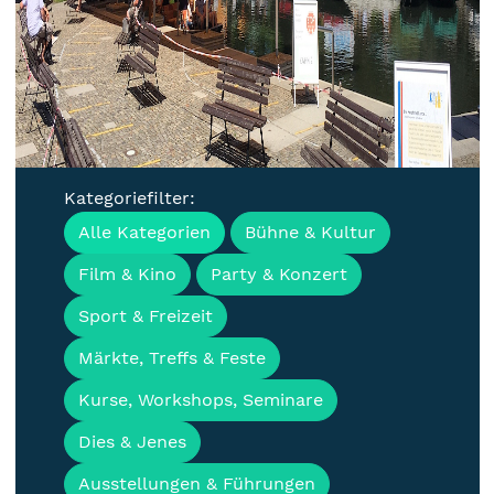
Kategoriefilter:
Termine, Veranstaltungen
Alle Kategorien
Bühne & Kultur
und Events für
Film & Kino
Party & Konzert
Lübbenau/Spreewald
Sport & Freizeit
Märkte, Treffs & Feste
Kurse, Workshops, Seminare
Dies & Jenes
Ausstellungen & Führungen