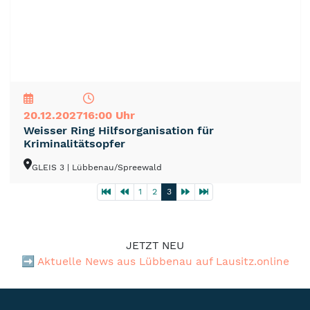
NEU
TOP
TIPP
20.12.2027
16:00 Uhr
Weisser Ring Hilfsorganisation für
Kriminalitätsopfer
GLEIS 3
| Lübbenau/Spreewald
1
2
3
JETZT NEU
➡️
Aktuelle News aus Lübbenau auf Lausitz.online