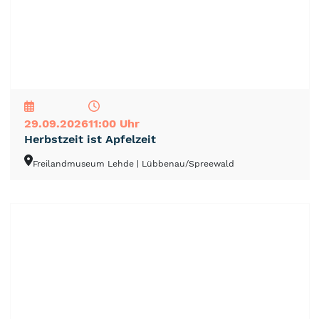
NEU
TOP
TIPP
29.09.2026
11:00 Uhr
Herbstzeit ist Apfelzeit
Freilandmuseum Lehde
| Lübbenau/Spreewald