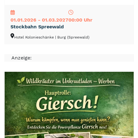
NEU
TOP
TIPP
01.01.2026 - 01.03.2027
00:00 Uhr
Stockbahn Spreewald
Hotel Kolonieschänke
| Burg (Spreewald)
Anzeige: