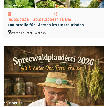
NEU
TOP
TIPP
19.02.2026 - 30.09.2026
14:18 Uhr
Hauptrolle für Giersch im Unkrautladen
Werben "Hotel
| Werben
NEU
TOP
TIPP