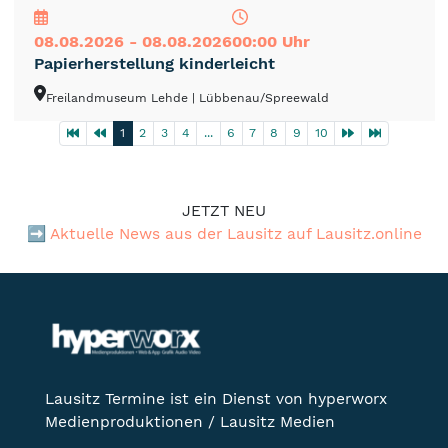
08.08.2026 - 08.08.2026
00:00 Uhr
Papierherstellung kinderleicht
Freilandmuseum Lehde
| Lübbenau/Spreewald
1
2
3
4
...
6
7
8
9
10
JETZT NEU
➡️
Aktuelle News aus der Lausitz auf Lausitz.online
Lausitz Termine ist ein Dienst von hyperworx
Medienproduktionen / Lausitz Medien