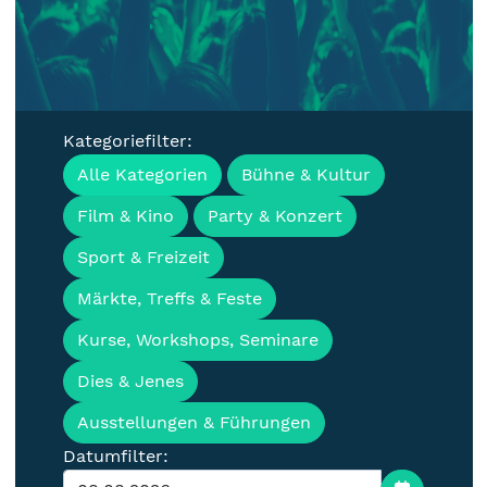
Kategoriefilter:
Veranstaltungen, Termine &
Alle Kategorien
Bühne & Kultur
Events für die Lausitz
Film & Kino
Party & Konzert
Sport & Freizeit
Märkte, Treffs & Feste
Kurse, Workshops, Seminare
Dies & Jenes
Ausstellungen & Führungen
Datumfilter: