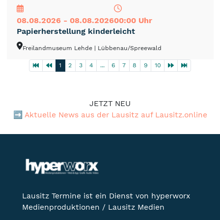
08.08.2026 - 08.08.2026
00:00 Uhr
Papierherstellung kinderleicht
Freilandmuseum Lehde
| Lübbenau/Spreewald
1
2
3
4
...
6
7
8
9
10
JETZT NEU
➡️
Aktuelle News aus der Lausitz auf Lausitz.online
Lausitz Termine ist ein Dienst von hyperworx
Medienproduktionen / Lausitz Medien