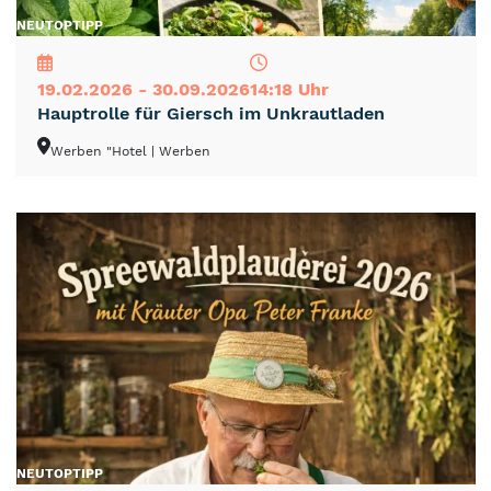
NEU
TOP
TIPP
19.02.2026 - 30.09.2026
14:18 Uhr
Hauptrolle für Giersch im Unkrautladen
Werben "Hotel
| Werben
NEU
TOP
TIPP