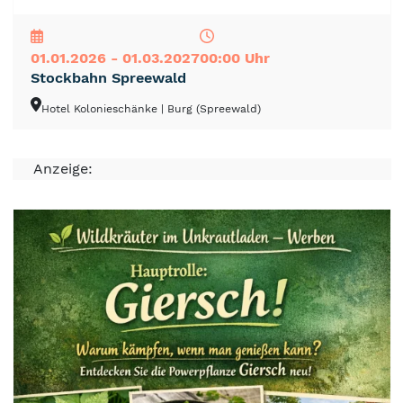
NEU
TOP
TIPP
01.01.2026 - 01.03.2027
00:00 Uhr
Stockbahn Spreewald
Hotel Kolonieschänke
| Burg (Spreewald)
Anzeige: