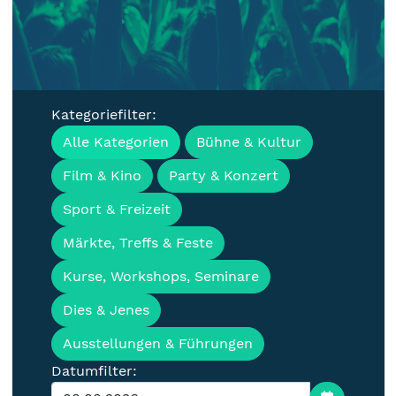
Kategoriefilter:
Veranstaltungen, Termine &
Alle Kategorien
Bühne & Kultur
Events für die Lausitz
Film & Kino
Party & Konzert
Sport & Freizeit
Märkte, Treffs & Feste
Kurse, Workshops, Seminare
Dies & Jenes
Ausstellungen & Führungen
Datumfilter: